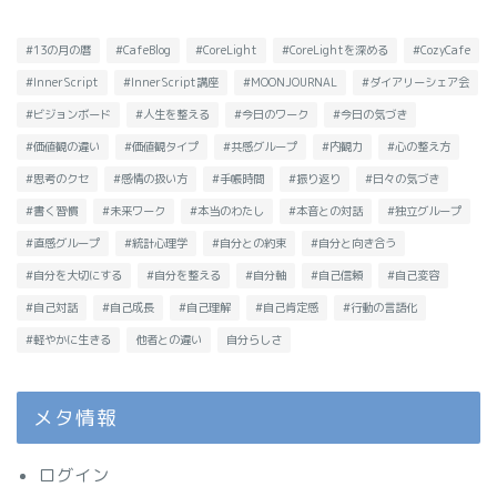
#13の月の暦
#CafeBlog
#CoreLight
#CoreLightを深める
#CozyCafe
#InnerScript
#InnerScript講座
#MOONJOURNAL
#ダイアリーシェア会
#ビジョンボード
#人生を整える
#今日のワーク
#今日の気づき
#価値観の違い
#価値観タイプ
#共感グループ
#内観力
#心の整え方
#思考のクセ
#感情の扱い方
#手帳時間
#振り返り
#日々の気づき
#書く習慣
#未来ワーク
#本当のわたし
#本音との対話
#独立グループ
#直感グループ
#統計心理学
#自分との約束
#自分と向き合う
#自分を大切にする
#自分を整える
#自分軸
#自己信頼
#自己変容
#自己対話
#自己成長
#自己理解
#自己肯定感
#行動の言語化
#軽やかに生きる
他者との違い
自分らしさ
メタ情報
ログイン