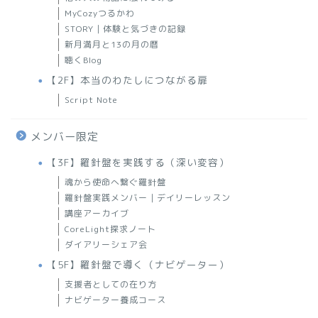
MyCozyつるかわ
STORY｜体験と気づきの記録
新月満月と13の月の暦
聴くBlog
【2F】本当のわたしにつながる扉
Script Note
メンバー限定
【3F】羅針盤を実践する（深い変容）
魂から使命へ繋ぐ羅針盤
羅針盤実践メンバー｜デイリーレッスン
講座アーカイブ
CoreLight探求ノート
ダイアリーシェア会
【5F】羅針盤で導く（ナビゲーター）
支援者としての在り方
ナビゲーター養成コース