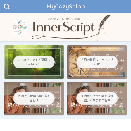
MyCozySalon
これからの方向を整理し
📓魂の物語リーティング
たい方へ
とは
🧭 魂から使命へ繋ぐ羅針
「魂から使命へ繋ぐ羅針
盤とは
盤」が生まれた理由