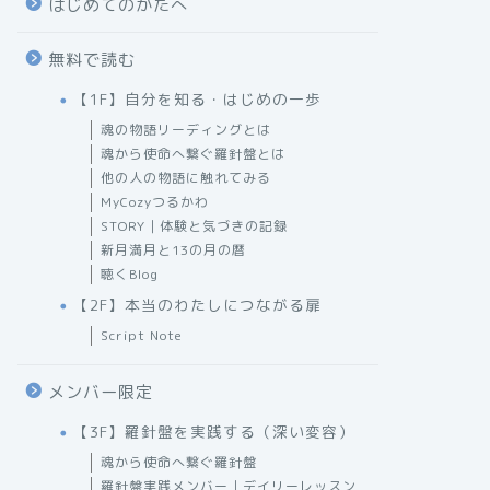
はじめてのかたへ
無料で読む
【1F】自分を知る・はじめの一歩
魂の物語リーディングとは
魂から使命へ繋ぐ羅針盤とは
他の人の物語に触れてみる
MyCozyつるかわ
STORY｜体験と気づきの記録
新月満月と13の月の暦
聴くBlog
【2F】本当のわたしにつながる扉
Script Note
メンバー限定
【3F】羅針盤を実践する（深い変容）
魂から使命へ繋ぐ羅針盤
羅針盤実践メンバー｜デイリーレッスン