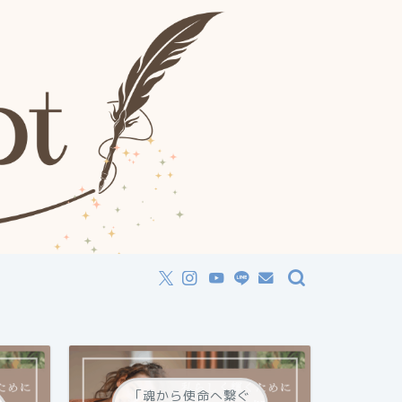
「魂から使命へ繋ぐ