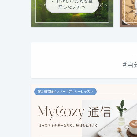
これからの方向を整
理したい方へ
―
#自
羅針盤実践メンバー｜デイリーレッスン