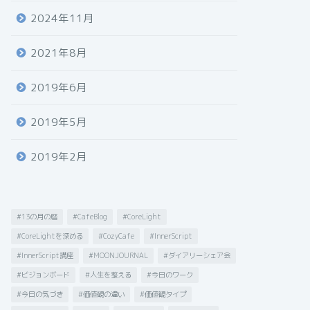
2024年11月
2021年8月
2019年6月
2019年5月
2019年2月
#13の月の暦
#CafeBlog
#CoreLight
#CoreLightを深める
#CozyCafe
#InnerScript
#InnerScript講座
#MOONJOURNAL
#ダイアリーシェア会
#ビジョンボード
#人生を整える
#今日のワーク
#今日の気づき
#価値観の違い
#価値観タイプ