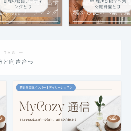
📓魂の物語リーティ
🧭 魂から使命へ繋
ングとは
ぐ羅針盤とは
 TAG ―
分と向き合う
羅針盤実践メンバー｜デイリーレッスン