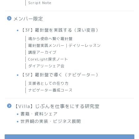
Script Note
メンバー限定
【3F】羅針盤を実践する（深い変容）
魂から使命へ繋ぐ羅針盤
羅針盤実践メンバー｜デイリーレッスン
講座アーカイブ
CoreLight探求ノート
ダイアリーシェア会
【5F】羅針盤で導く（ナビゲーター）
支援者としての在り方
ナビゲーター養成コース
【Villa】じぶんを仕事をにする研究室
書籍・資料シェア
世界観の実装・ビジネス展開