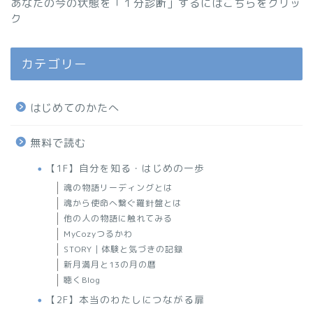
あなたの今の状態を「１分診断」するにはこちらをクリッ
ク
カテゴリー
はじめてのかたへ
無料で読む
【1F】自分を知る・はじめの一歩
魂の物語リーディングとは
魂から使命へ繋ぐ羅針盤とは
他の人の物語に触れてみる
MyCozyつるかわ
STORY｜体験と気づきの記録
新月満月と13の月の暦
聴くBlog
【2F】本当のわたしにつながる扉