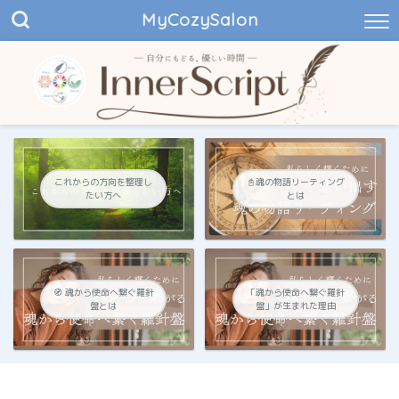
MyCozySalon
これからの方向を整理し
📓魂の物語リーティング
たい方へ
とは
🧭 魂から使命へ繋ぐ羅針
「魂から使命へ繋ぐ羅針
盤とは
盤」が生まれた理由