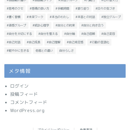
#価値観の違い
#価値観タイプ
#共感グループ
#内観力
#心の整え方
#思考のクセ
#感情の扱い方
#手帳時間
#振り返り
#日々の気づき
#書く習慣
#未来ワーク
#本当のわたし
#本音との対話
#独立グループ
#直感グループ
#統計心理学
#自分との約束
#自分と向き合う
#自分を大切にする
#自分を整える
#自分軸
#自己信頼
#自己変容
#自己対話
#自己成長
#自己理解
#自己肯定感
#行動の言語化
#軽やかに生きる
他者との違い
自分らしさ
メタ情報
ログイン
投稿フィード
コメントフィード
WordPress.org
プライバシーポリシー
免責事項