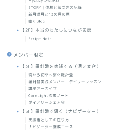
MyCozyつるかわ
STORY｜体験と気づきの記録
新月満月と13の月の暦
聴くBlog
【2F】本当のわたしにつながる扉
Script Note
メンバー限定
【3F】羅針盤を実践する（深い変容）
魂から使命へ繋ぐ羅針盤
羅針盤実践メンバー｜デイリーレッスン
講座アーカイブ
CoreLight探求ノート
ダイアリーシェア会
【5F】羅針盤で導く（ナビゲーター）
支援者としての在り方
ナビゲーター養成コース