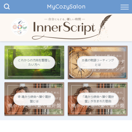
MyCozySalon
これからの方向を整理し
📓魂の物語リーティング
たい方へ
とは
🧭 魂から使命へ繋ぐ羅針
「魂から使命へ繋ぐ羅針
盤とは
盤」が生まれた理由