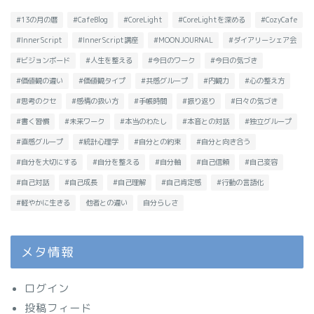
#13の月の暦
#CafeBlog
#CoreLight
#CoreLightを深める
#CozyCafe
#InnerScript
#InnerScript講座
#MOONJOURNAL
#ダイアリーシェア会
#ビジョンボード
#人生を整える
#今日のワーク
#今日の気づき
#価値観の違い
#価値観タイプ
#共感グループ
#内観力
#心の整え方
#思考のクセ
#感情の扱い方
#手帳時間
#振り返り
#日々の気づき
#書く習慣
#未来ワーク
#本当のわたし
#本音との対話
#独立グループ
#直感グループ
#統計心理学
#自分との約束
#自分と向き合う
#自分を大切にする
#自分を整える
#自分軸
#自己信頼
#自己変容
#自己対話
#自己成長
#自己理解
#自己肯定感
#行動の言語化
#軽やかに生きる
他者との違い
自分らしさ
メタ情報
ログイン
投稿フィード