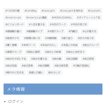
#13の月の暦
#CafeBlog
#CoreLight
#CoreLightを深める
#CozyCafe
#InnerScript
#InnerScript講座
#MOONJOURNAL
#ダイアリーシェア会
#ビジョンボード
#人生を整える
#今日のワーク
#今日の気づき
#価値観の違い
#価値観タイプ
#共感グループ
#内観力
#心の整え方
#思考のクセ
#感情の扱い方
#手帳時間
#振り返り
#日々の気づき
#書く習慣
#未来ワーク
#本当のわたし
#本音との対話
#独立グループ
#直感グループ
#統計心理学
#自分との約束
#自分と向き合う
#自分を大切にする
#自分を整える
#自分軸
#自己信頼
#自己変容
#自己対話
#自己成長
#自己理解
#自己肯定感
#行動の言語化
#軽やかに生きる
他者との違い
自分らしさ
メタ情報
ログイン