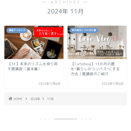
― ARCHIVES ―
2024年 11月
講座アーカイブ
新月満月と13の月の暦
【3F】本来のリズムを取り戻
【CafeBlog】13の月の暦
す暦講座（基本編）
を“暮らしのコンパス”にする
方法｜暦講座のご紹介
2024年11月6日
2024年11月6日
HOME
2024年
11月