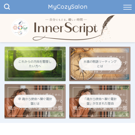
MyCozySalon
これからの方向を整理し
📓魂の物語リーティング
たい方へ
とは
🧭 魂から使命へ繋ぐ羅針
「魂から使命へ繋ぐ羅針
盤とは
盤」が生まれた理由