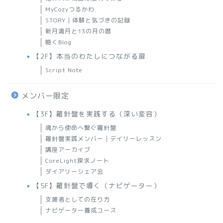
MyCozyつるかわ
STORY｜体験と気づきの記録
新月満月と13の月の暦
聴くBlog
【2F】本当のわたしにつながる扉
Script Note
メンバー限定
【3F】羅針盤を実践する（深い変容）
魂から使命へ繋ぐ羅針盤
羅針盤実践メンバー｜デイリーレッスン
講座アーカイブ
CoreLight探求ノート
ダイアリーシェア会
【5F】羅針盤で導く（ナビゲーター）
支援者としての在り方
ナビゲーター養成コース