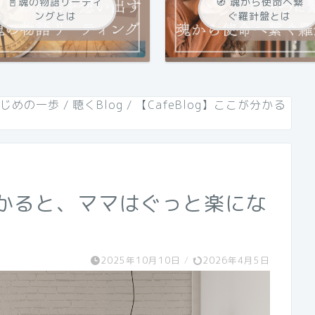
📓魂の物語リーティ
🧭 魂から使命へ繋
ングとは
ぐ羅針盤とは
はじめの一歩
/
聴くBlog
/
【CafeBlog】ここが分かる
が分かると、ママはぐっと楽にな
2025年10月10日
/
2026年4月5日