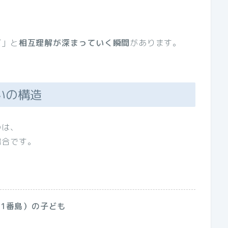
だ」と
相互理解が深まっていく瞬間
があります。
いの構造
のは、
場合です。
（1番島）の子ども