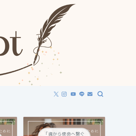
「魂から使命へ繋ぐ