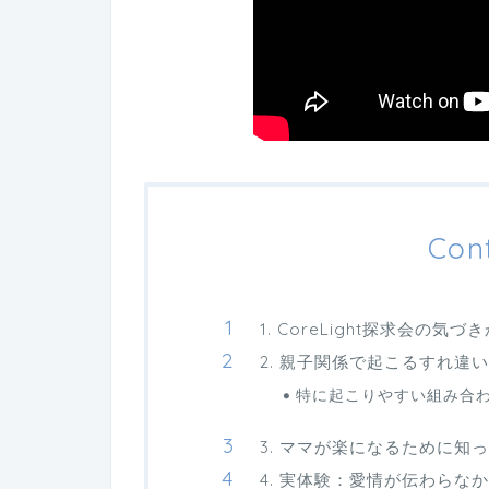
Con
1. CoreLight探求会の気づ
2. 親子関係で起こるすれ違
特に起こりやすい組み合
3. ママが楽になるために知
4. 実体験：愛情が伝わらな