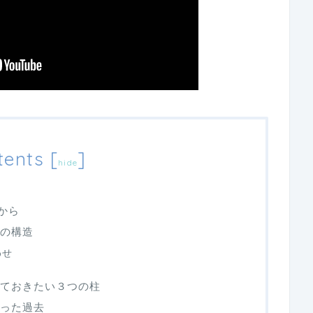
tents
[
]
hide
きから
いの構造
わせ
っておきたい３つの柱
かった過去