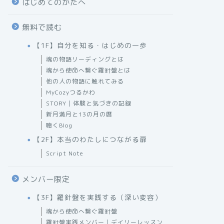
はじめてのかたへ
無料で読む
【1F】自分を知る・はじめの一歩
魂の物語リーディングとは
魂から使命へ繋ぐ羅針盤とは
他の人の物語に触れてみる
MyCozyつるかわ
STORY｜体験と気づきの記録
新月満月と13の月の暦
聴くBlog
【2F】本当のわたしにつながる扉
Script Note
メンバー限定
【3F】羅針盤を実践する（深い変容）
魂から使命へ繋ぐ羅針盤
羅針盤実践メンバー｜デイリーレッスン