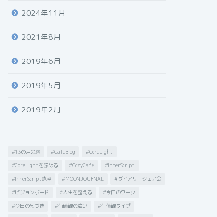
2024年11月
2021年8月
2019年6月
2019年5月
2019年2月
#13の月の暦
#CafeBlog
#CoreLight
#CoreLightを深める
#CozyCafe
#InnerScript
#InnerScript講座
#MOONJOURNAL
#ダイアリーシェア会
#ビジョンボード
#人生を整える
#今日のワーク
#今日の気づき
#価値観の違い
#価値観タイプ