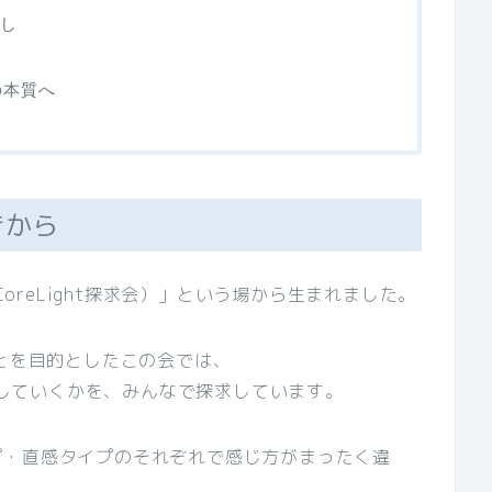
癒し
の本質へ
づきから
CoreLight探求会）」という場から生まれました。
ことを目的としたこの会では、
活かしていくかを、みんなで探求しています。
プ・直感タイプのそれぞれで感じ方がまったく違