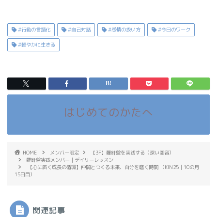
#行動の言語化
#自己対話
#感情の扱い方
#今日のワーク
#軽やかに生きる
はじめてのかたへ
HOME
メンバー限定
【3F】羅針盤を実践する（深い変容）
羅針盤実践メンバー｜デイリーレッスン
【心に届く成長の循環】仲間とつくる未来、自分を磨く時間 （KIN25｜10の月
15日目）
関連記事