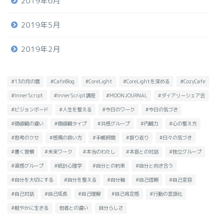
2019年6月
2019年5月
2019年2月
#13の月の暦
#CafeBlog
#CoreLight
#CoreLightを深める
#CozyCafe
#InnerScript
#InnerScript講座
#MOONJOURNAL
#ダイアリーシェア会
#ビジョンボード
#人生を整える
#今日のワーク
#今日の気づき
#価値観の違い
#価値観タイプ
#共感グループ
#内観力
#心の整え方
#思考のクセ
#感情の扱い方
#手帳時間
#振り返り
#日々の気づき
#書く習慣
#未来ワーク
#本当のわたし
#本音との対話
#独立グループ
#直感グループ
#統計心理学
#自分との約束
#自分と向き合う
#自分を大切にする
#自分を整える
#自分軸
#自己信頼
#自己変容
#自己対話
#自己成長
#自己理解
#自己肯定感
#行動の言語化
#軽やかに生きる
他者との違い
自分らしさ