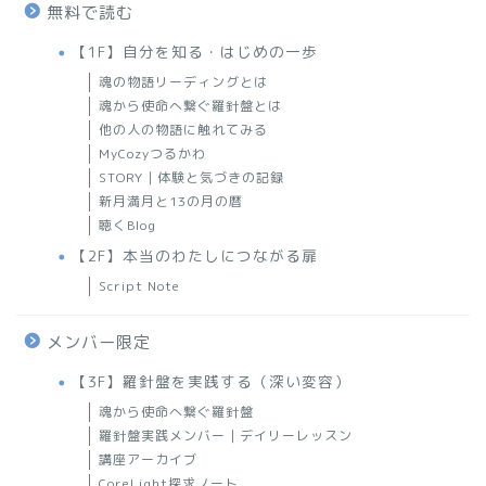
無料で読む
【1F】自分を知る・はじめの一歩
魂の物語リーディングとは
魂から使命へ繋ぐ羅針盤とは
他の人の物語に触れてみる
MyCozyつるかわ
STORY｜体験と気づきの記録
新月満月と13の月の暦
聴くBlog
【2F】本当のわたしにつながる扉
Script Note
メンバー限定
【3F】羅針盤を実践する（深い変容）
魂から使命へ繋ぐ羅針盤
羅針盤実践メンバー｜デイリーレッスン
講座アーカイブ
CoreLight探求ノート