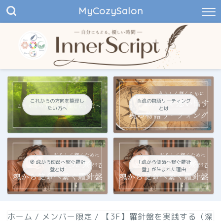
MyCozySalon
これからの方向を整理し
📓魂の物語リーティング
たい方へ
とは
🧭 魂から使命へ繋ぐ羅針
「魂から使命へ繋ぐ羅針
盤とは
盤」が生まれた理由
ホーム
/
メンバー限定
/
【3F】羅針盤を実践する（深