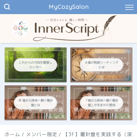
MyCozySalon
これからの方向を整理し
📓魂の物語リーティング
たい方へ
とは
🧭 魂から使命へ繋ぐ羅針
「魂から使命へ繋ぐ羅針
盤とは
盤」が生まれた理由
ホーム
/
メンバー限定
/
【3F】羅針盤を実践する（深