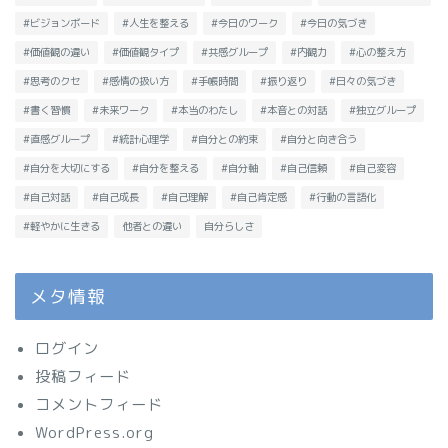
#ビジョンボード
#人生を整える
#今日のワーク
#今日の気づき
#価値観の違い
#価値観タイプ
#共感グループ
#内観力
#心の整え方
#思考のクセ
#感情の扱い方
#手帳時間
#振り返り
#日々の気づき
#書く習慣
#未来ワーク
#本当のわたし
#本音との対話
#独立グループ
#直感グループ
#統計心理学
#自分との約束
#自分と向き合う
#自分を大切にする
#自分を整える
#自分軸
#自己信頼
#自己変容
#自己対話
#自己成長
#自己理解
#自己肯定感
#行動の言語化
#軽やかに生きる
他者との違い
自分らしさ
メタ情報
ログイン
投稿フィード
コメントフィード
WordPress.org