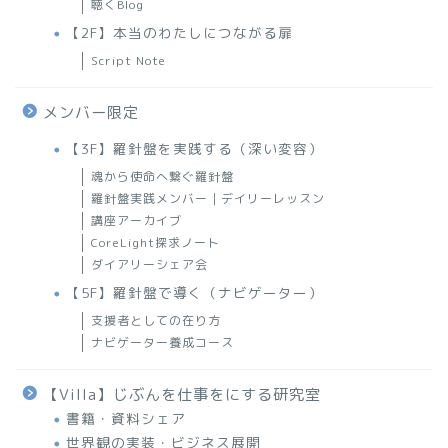
聴くBlog
【2F】本当のわたしにつながる扉
Script Note
メンバー限定
【3F】羅針盤を実践する（深い変容）
魂から使命へ繋ぐ羅針盤
羅針盤実践メンバー｜デイリーレッスン
講座アーカイブ
CoreLight探求ノート
ダイアリーシェア会
【5F】羅針盤で導く（ナビゲーター）
支援者としての在り方
ナビゲーター養成コース
【Villa】じぶんを仕事をにする研究室
書籍・資料シェア
世界観の実装・ビジネス展開