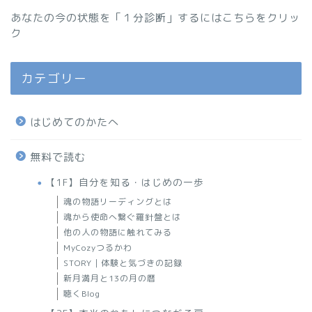
あなたの今の状態を「１分診断」するにはこちらをクリッ
ク
カテゴリー
はじめてのかたへ
無料で読む
【1F】自分を知る・はじめの一歩
魂の物語リーディングとは
魂から使命へ繋ぐ羅針盤とは
他の人の物語に触れてみる
MyCozyつるかわ
STORY｜体験と気づきの記録
新月満月と13の月の暦
聴くBlog