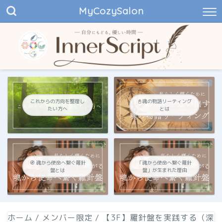
MyCozySalon
これからの方向を整理し
📓魂の物語リーティング
たい方へ
とは
🧭 魂から使命へ繋ぐ羅針
「魂から使命へ繋ぐ羅針
盤とは
盤」が生まれた理由
ホーム
/
メンバー限定
/
【3F】羅針盤を実践する（深