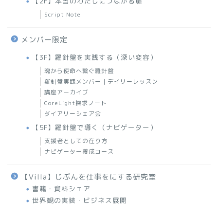
【2F】本当のわたしにつながる扉
Script Note
メンバー限定
【3F】羅針盤を実践する（深い変容）
魂から使命へ繋ぐ羅針盤
羅針盤実践メンバー｜デイリーレッスン
講座アーカイブ
CoreLight探求ノート
ダイアリーシェア会
【5F】羅針盤で導く（ナビゲーター）
支援者としての在り方
ナビゲーター養成コース
【Villa】じぶんを仕事をにする研究室
書籍・資料シェア
世界観の実装・ビジネス展開