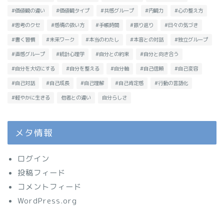
#価値観の違い
#価値観タイプ
#共感グループ
#内観力
#心の整え方
#思考のクセ
#感情の扱い方
#手帳時間
#振り返り
#日々の気づき
#書く習慣
#未来ワーク
#本当のわたし
#本音との対話
#独立グループ
#直感グループ
#統計心理学
#自分との約束
#自分と向き合う
#自分を大切にする
#自分を整える
#自分軸
#自己信頼
#自己変容
#自己対話
#自己成長
#自己理解
#自己肯定感
#行動の言語化
#軽やかに生きる
他者との違い
自分らしさ
メタ情報
ログイン
投稿フィード
コメントフィード
WordPress.org