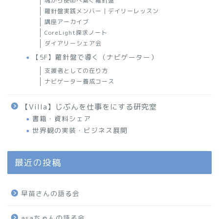
魂から使命へ繋ぐ羅針盤
羅針盤実践メンバー｜デイリーレッスン
講座アーカイブ
CoreLight探求ノート
ダイアリーシェア会
【5F】羅針盤で導く（ナビゲーター）
支援者としての在り方
ナビゲーター養成コース
【Villa】じぶんを仕事をにする研究室
書籍・資料シェア
世界観の実装・ビジネス展開
最近の投稿
早苗さんの語る会
asaちゃんの語る会