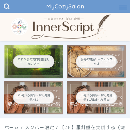
MyCozySalon
これからの方向を整理し
📓魂の物語リーティング
たい方へ
とは
🧭 魂から使命へ繋ぐ羅針
「魂から使命へ繋ぐ羅針
盤とは
盤」が生まれた理由
ホーム
/
メンバー限定
/
【3F】羅針盤を実践する（深