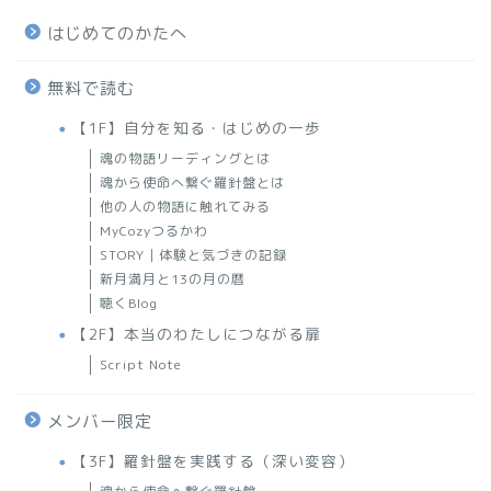
はじめてのかたへ
無料で読む
【1F】自分を知る・はじめの一歩
魂の物語リーディングとは
魂から使命へ繋ぐ羅針盤とは
他の人の物語に触れてみる
MyCozyつるかわ
STORY｜体験と気づきの記録
新月満月と13の月の暦
聴くBlog
【2F】本当のわたしにつながる扉
Script Note
メンバー限定
【3F】羅針盤を実践する（深い変容）