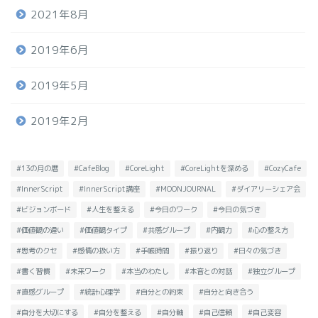
2021年8月
2019年6月
2019年5月
2019年2月
#13の月の暦
#CafeBlog
#CoreLight
#CoreLightを深める
#CozyCafe
#InnerScript
#InnerScript講座
#MOONJOURNAL
#ダイアリーシェア会
#ビジョンボード
#人生を整える
#今日のワーク
#今日の気づき
#価値観の違い
#価値観タイプ
#共感グループ
#内観力
#心の整え方
#思考のクセ
#感情の扱い方
#手帳時間
#振り返り
#日々の気づき
#書く習慣
#未来ワーク
#本当のわたし
#本音との対話
#独立グループ
#直感グループ
#統計心理学
#自分との約束
#自分と向き合う
#自分を大切にする
#自分を整える
#自分軸
#自己信頼
#自己変容