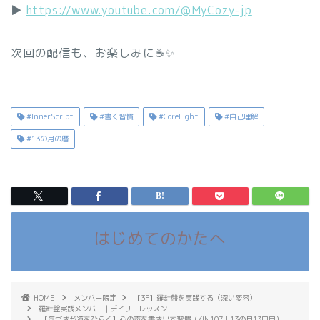
▶︎
https://www.youtube.com/@MyCozy-jp
次回の配信も、お楽しみに☕✨
#InnerScript
#書く習慣
#CoreLight
#自己理解
#13の月の暦
はじめてのかたへ
HOME
メンバー限定
【3F】羅針盤を実践する（深い変容）
羅針盤実践メンバー｜デイリーレッスン
【気づきが道をひらく】心の声を書き出す習慣（KIN107｜13の月13日目）