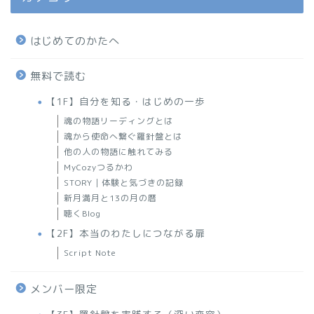
はじめてのかたへ
無料で読む
【1F】自分を知る・はじめの一歩
魂の物語リーディングとは
魂から使命へ繋ぐ羅針盤とは
他の人の物語に触れてみる
MyCozyつるかわ
STORY｜体験と気づきの記録
新月満月と13の月の暦
聴くBlog
【2F】本当のわたしにつながる扉
Script Note
メンバー限定