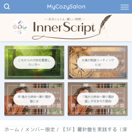
MyCozySalon
これからの方向を整理し
📓魂の物語リーティング
たい方へ
とは
🧭 魂から使命へ繋ぐ羅針
「魂から使命へ繋ぐ羅針
盤とは
盤」が生まれた理由
ホーム
/
メンバー限定
/
【3F】羅針盤を実践する（深