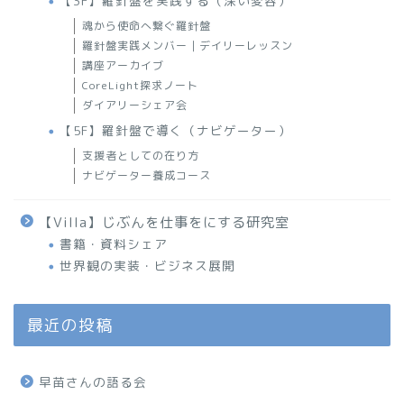
【3F】羅針盤を実践する（深い変容）
魂から使命へ繋ぐ羅針盤
羅針盤実践メンバー｜デイリーレッスン
講座アーカイブ
CoreLight探求ノート
ダイアリーシェア会
【5F】羅針盤で導く（ナビゲーター）
支援者としての在り方
ナビゲーター養成コース
【Villa】じぶんを仕事をにする研究室
書籍・資料シェア
世界観の実装・ビジネス展開
最近の投稿
早苗さんの語る会