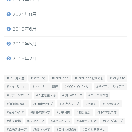
2021年8月
2019年6月
2019年5月
2019年2月
#13の月の暦
#CafeBlog
#CoreLight
#CoreLightを深める
#CozyCafe
#InnerScript
#InnerScript講座
#MOONJOURNAL
#ダイアリーシェア会
#ビジョンボード
#人生を整える
#今日のワーク
#今日の気づき
#価値観の違い
#価値観タイプ
#共感グループ
#内観力
#心の整え方
#思考のクセ
#感情の扱い方
#手帳時間
#振り返り
#日々の気づき
#書く習慣
#未来ワーク
#本当のわたし
#本音との対話
#独立グループ
#直感グループ
#統計心理学
#自分との約束
#自分と向き合う