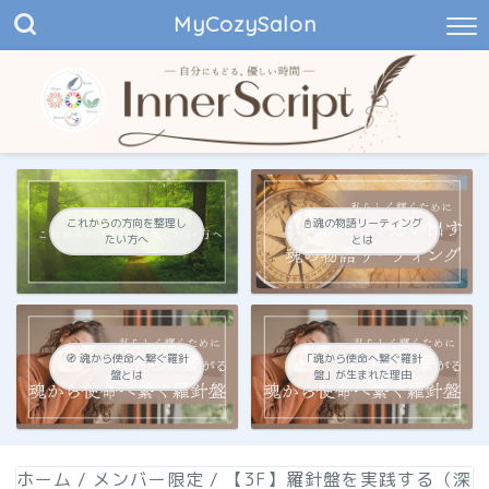
MyCozySalon
これからの方向を整理し
📓魂の物語リーティング
たい方へ
とは
🧭 魂から使命へ繋ぐ羅針
「魂から使命へ繋ぐ羅針
盤とは
盤」が生まれた理由
ホーム
/
メンバー限定
/
【3F】羅針盤を実践する（深