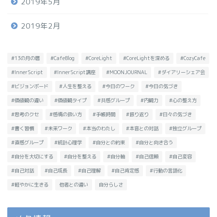
2019年5月
2019年2月
#13の月の暦
#CafeBlog
#CoreLight
#CoreLightを深める
#CozyCafe
#InnerScript
#InnerScript講座
#MOONJOURNAL
#ダイアリーシェア会
#ビジョンボード
#人生を整える
#今日のワーク
#今日の気づき
#価値観の違い
#価値観タイプ
#共感グループ
#内観力
#心の整え方
#思考のクセ
#感情の扱い方
#手帳時間
#振り返り
#日々の気づき
#書く習慣
#未来ワーク
#本当のわたし
#本音との対話
#独立グループ
#直感グループ
#統計心理学
#自分との約束
#自分と向き合う
#自分を大切にする
#自分を整える
#自分軸
#自己信頼
#自己変容
#自己対話
#自己成長
#自己理解
#自己肯定感
#行動の言語化
#軽やかに生きる
他者との違い
自分らしさ