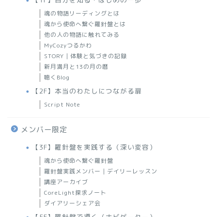
魂の物語リーディングとは
魂から使命へ繋ぐ羅針盤とは
他の人の物語に触れてみる
MyCozyつるかわ
STORY｜体験と気づきの記録
新月満月と13の月の暦
聴くBlog
【2F】本当のわたしにつながる扉
Script Note
メンバー限定
【3F】羅針盤を実践する（深い変容）
魂から使命へ繋ぐ羅針盤
羅針盤実践メンバー｜デイリーレッスン
講座アーカイブ
CoreLight探求ノート
ダイアリーシェア会
【5F】羅針盤で導く（ナビゲーター）