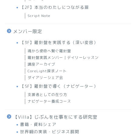
【2F】本当のわたしにつながる扉
Script Note
メンバー限定
【3F】羅針盤を実践する（深い変容）
魂から使命へ繋ぐ羅針盤
羅針盤実践メンバー｜デイリーレッスン
講座アーカイブ
CoreLight探求ノート
ダイアリーシェア会
【5F】羅針盤で導く（ナビゲーター）
支援者としての在り方
ナビゲーター養成コース
【Villa】じぶんを仕事をにする研究室
書籍・資料シェア
世界観の実装・ビジネス展開