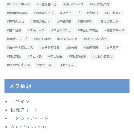
#ビジョンボード
#人生を整える
#今日のワーク
#今日の気づき
#価値観の違い
#価値観タイプ
#共感グループ
#内観力
#心の整え方
#思考のクセ
#感情の扱い方
#手帳時間
#振り返り
#日々の気づき
#書く習慣
#未来ワーク
#本当のわたし
#本音との対話
#独立グループ
#直感グループ
#統計心理学
#自分との約束
#自分と向き合う
#自分を大切にする
#自分を整える
#自分軸
#自己信頼
#自己変容
#自己対話
#自己成長
#自己理解
#自己肯定感
#行動の言語化
#軽やかに生きる
他者との違い
自分らしさ
メタ情報
ログイン
投稿フィード
コメントフィード
WordPress.org