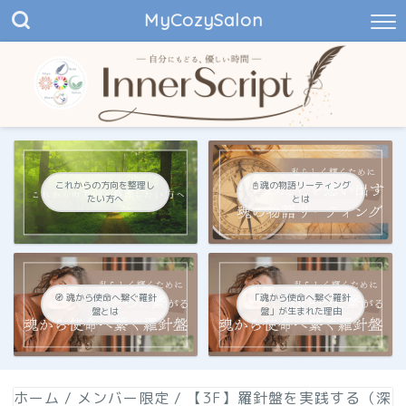
MyCozySalon
これからの方向を整理し
📓魂の物語リーティング
たい方へ
とは
🧭 魂から使命へ繋ぐ羅針
「魂から使命へ繋ぐ羅針
盤とは
盤」が生まれた理由
ホーム
/
メンバー限定
/
【3F】羅針盤を実践する（深