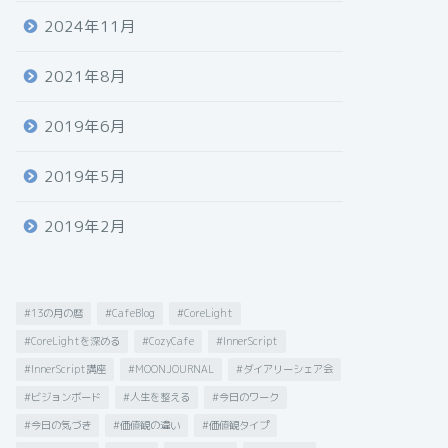
2024年11月
2021年8月
2019年6月
2019年5月
2019年2月
#13の月の暦
#CafeBlog
#CoreLight
#CoreLightを深める
#CozyCafe
#InnerScript
#InnerScript講座
#MOONJOURNAL
#ダイアリーシェア会
#ビジョンボード
#人生を整える
#今日のワーク
#今日の気づき
#価値観の違い
#価値観タイプ