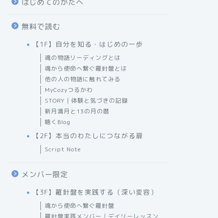
はじめてのかたへ
無料で読む
【1F】自分を知る・はじめの一歩
魂の物語リーディングとは
魂から使命へ繋ぐ羅針盤とは
他の人の物語に触れてみる
MyCozyつるかわ
STORY｜体験と気づきの記録
新月満月と13の月の暦
聴くBlog
【2F】本当のわたしにつながる扉
Script Note
メンバー限定
【3F】羅針盤を実践する（深い変容）
魂から使命へ繋ぐ羅針盤
羅針盤実践メンバー｜デイリーレッスン