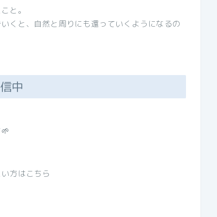
たこと。
でいくと、自然と周りにも還っていくようになるの
配信中
🌱
たい方はこちら