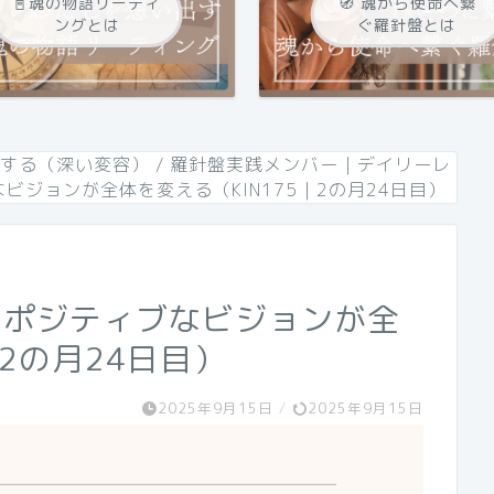
📓魂の物語リーティ
🧭 魂から使命へ繋
ングとは
ぐ羅針盤とは
践する（深い変容）
/
羅針盤実践メンバー｜デイリーレ
ビジョンが全体を変える（KIN175｜2の月24日目）
のポジティブなビジョンが全
｜2の月24日目）
2025年9月15日
/
2025年9月15日