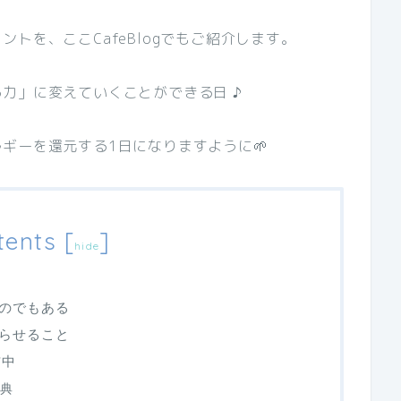
トを、ここCafeBlogでもご紹介します。
力」に変えていくことができる日 ♪
ギーを還元する1日になりますように🌱
tents
[
]
hide
のでもある
らせること
信中
特典