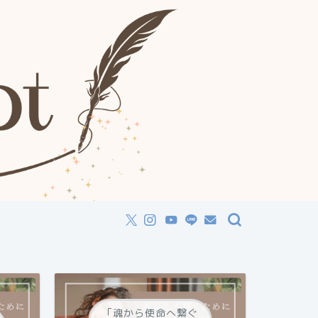
「魂から使命へ繋ぐ