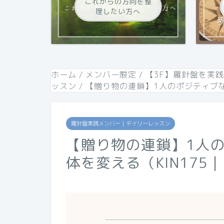
これからの方向を整
理したい方へ
ホーム
/
メンバー限定
/
【3F】羅針盤を実
ッスン
/
【贈り物の連鎖】1人のポジティブな
羅針盤実践メンバー｜デイリーレッスン
【贈り物の連鎖】1人
体を変える（KIN175