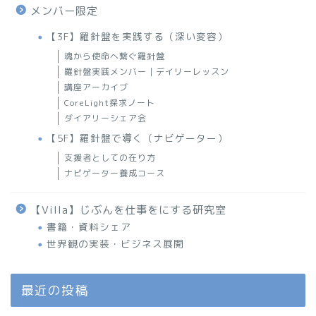
メンバー限定
【3F】羅針盤を実践する（深い変容）
魂から使命へ繋ぐ羅針盤
羅針盤実践メンバー｜デイリーレッスン
講座アーカイブ
CoreLight探求ノート
ダイアリーシェア会
【5F】羅針盤で導く（ナビゲーター）
支援者としての在り方
ナビゲーター養成コース
【Villa】じぶんを仕事をにする研究室
書籍・資料シェア
世界観の実装・ビジネス展開
最近の投稿