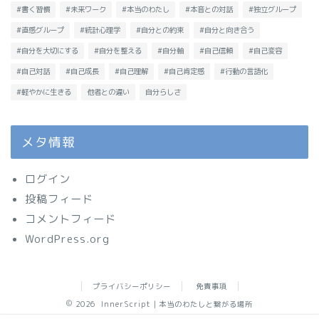
#書く習慣
#未来ワーク
#本当のわたし
#本音との対話
#独立グループ
#直感グループ
#統計心理学
#自分との約束
#自分と向き合う
#自分を大切にする
#自分を整える
#自分軸
#自己信頼
#自己変容
#自己対話
#自己成長
#自己理解
#自己肯定感
#行動の言語化
#軽やかに生きる
他者との違い
自分らしさ
メタ情報
ログイン
投稿フィード
コメントフィード
WordPress.org
プライバシーポリシー
免責事項
2026 InnerScript｜本当のわたしと繋がる場所