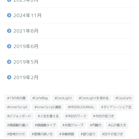
2024年11月
2021年8月
2019年6月
2019年5月
2019年2月
#13の月の暦
#CafeBlog
#CoreLight
#CoreLightを深める
#CozyCafe
#InnerScript
#InnerScript講座
#MOONJOURNAL
#ダイアリーシェア会
#ビジョンボード
#人生を整える
#今日のワーク
#今日の気づき
#価値観の違い
#価値観タイプ
#共感グループ
#内観力
#心の整え方
#思考のクセ
#感情の扱い方
#手帳時間
#振り返り
#日々の気づき