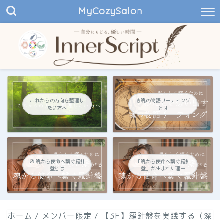
MyCozySalon
これからの方向を整理し
📓魂の物語リーティング
たい方へ
とは
🧭 魂から使命へ繋ぐ羅針
「魂から使命へ繋ぐ羅針
盤とは
盤」が生まれた理由
ホーム
/
メンバー限定
/
【3F】羅針盤を実践する（深