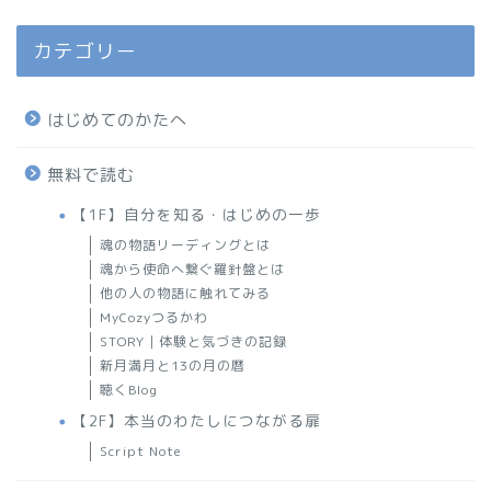
カテゴリー
はじめてのかたへ
無料で読む
【1F】自分を知る・はじめの一歩
魂の物語リーディングとは
魂から使命へ繋ぐ羅針盤とは
他の人の物語に触れてみる
MyCozyつるかわ
STORY｜体験と気づきの記録
新月満月と13の月の暦
聴くBlog
【2F】本当のわたしにつながる扉
Script Note