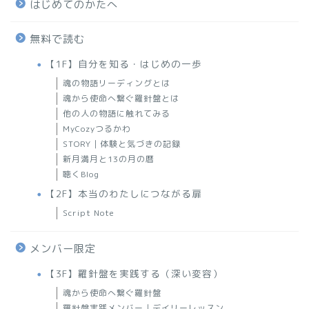
はじめてのかたへ
無料で読む
【1F】自分を知る・はじめの一歩
魂の物語リーディングとは
魂から使命へ繋ぐ羅針盤とは
他の人の物語に触れてみる
MyCozyつるかわ
STORY｜体験と気づきの記録
新月満月と13の月の暦
聴くBlog
【2F】本当のわたしにつながる扉
Script Note
メンバー限定
【3F】羅針盤を実践する（深い変容）
魂から使命へ繋ぐ羅針盤
羅針盤実践メンバー｜デイリーレッスン