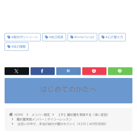
#軽井沢リトリート
#自己成長
#InnerScript
#心の整え方
#自己理解
はじめてのかたへ
HOME
メンバー限定
【3F】羅針盤を実践する（深い変容）
羅針盤実践メンバー｜デイリーレッスン
出会いの中で、本当の自分が磨かれていく（K210｜4の月3日目）