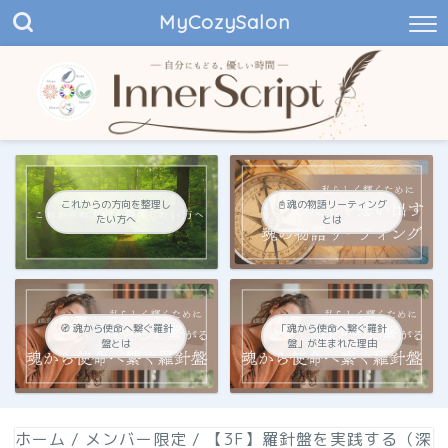
MyCozySalon
これからの方向を整理し
📓魂の物語リーティング
たい方へ
とは
🧭 魂から使命へ繋ぐ羅針
「魂から使命へ繋ぐ羅針
盤とは
盤」が生まれた理由
ホーム
/
メンバー限定
/
【3F】羅針盤を実践する（深