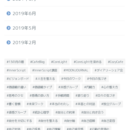
2019年6月
2019年5月
2019年2月
#13の月の暦
#CafeBlog
#CoreLight
#CoreLightを深める
#CozyCafe
#InnerScript
#InnerScript講座
#MOONJOURNAL
#ダイアリーシェア会
#ビジョンボード
#人生を整える
#今日のワーク
#今日の気づき
#価値観の違い
#価値観タイプ
#共感グループ
#内観力
#心の整え方
#思考のクセ
#感情の扱い方
#手帳時間
#振り返り
#日々の気づき
#書く習慣
#未来ワーク
#本当のわたし
#本音との対話
#独立グループ
#直感グループ
#統計心理学
#自分との約束
#自分と向き合う
#自分を大切にする
#自分を整える
#自分軸
#自己信頼
#自己変容
#自己対話
#自己成長
#自己理解
#自己肯定感
#行動の言語化