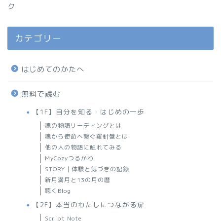
ク
カテゴリー
はじめてのかたへ
無料で読む
【1F】自分を知る・はじめの一歩
魂の物語リーディングとは
魂から使命へ繋ぐ羅針盤とは
他の人の物語に触れてみる
MyCozyつるかわ
STORY｜体験と気づきの記録
新月満月と13の月の暦
聴くBlog
【2F】本当のわたしにつながる扉
Script Note