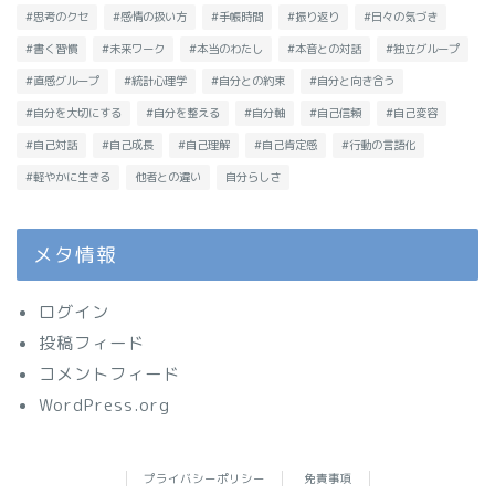
#思考のクセ
#感情の扱い方
#手帳時間
#振り返り
#日々の気づき
#書く習慣
#未来ワーク
#本当のわたし
#本音との対話
#独立グループ
#直感グループ
#統計心理学
#自分との約束
#自分と向き合う
#自分を大切にする
#自分を整える
#自分軸
#自己信頼
#自己変容
#自己対話
#自己成長
#自己理解
#自己肯定感
#行動の言語化
#軽やかに生きる
他者との違い
自分らしさ
メタ情報
ログイン
投稿フィード
コメントフィード
WordPress.org
プライバシーポリシー
免責事項