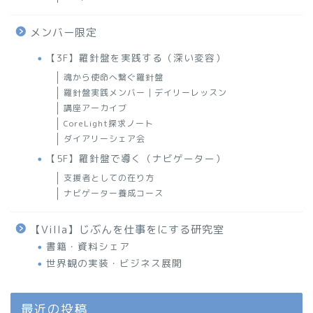
メンバー限定
【3F】羅針盤を実践する（深い変容）
魂から使命へ繋ぐ羅針盤
羅針盤実践メンバー｜デイリーレッスン
講座アーカイブ
CoreLight探求ノート
ダイアリーシェア会
【5F】羅針盤で導く（ナビゲーター）
支援者としての在り方
ナビゲーター養成コース
【Villa】じぶんを仕事をにする研究室
書籍・資料シェア
世界観の実装・ビジネス展開
最近の投稿