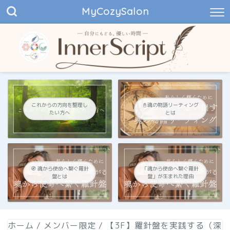
MyCozySalon
これからの方向を整理し
📓魂の物語リーティング
たい方へ
とは
🧭 魂から使命へ繋ぐ羅針
「魂から使命へ繋ぐ羅針
盤とは
盤」が生まれた理由
ホーム
/
メンバー限定
/
【3F】羅針盤を実践する（深