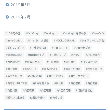
2019年5月
2019年2月
#13の月の暦
#CafeBlog
#CoreLight
#CoreLightを深める
#CozyCafe
#InnerScript
#InnerScript講座
#MOONJOURNAL
#ダイアリーシェア会
#ビジョンボード
#人生を整える
#今日のワーク
#今日の気づき
#価値観の違い
#価値観タイプ
#共感グループ
#内観力
#心の整え方
#思考のクセ
#感情の扱い方
#手帳時間
#振り返り
#日々の気づき
#書く習慣
#未来ワーク
#本当のわたし
#本音との対話
#独立グループ
#直感グループ
#統計心理学
#自分との約束
#自分と向き合う
#自分を大切にする
#自分を整える
#自分軸
#自己信頼
#自己変容
#自己対話
#自己成長
#自己理解
#自己肯定感
#行動の言語化
#軽やかに生きる
他者との違い
自分らしさ