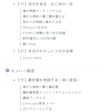
【1F】自分を知る・はじめの一歩
魂の物語リーディングとは
魂から使命へ繋ぐ羅針盤とは
他の人の物語に触れてみる
MyCozyつるかわ
STORY｜体験と気づきの記録
新月満月と13の月の暦
聴くBlog
【2F】本当のわたしにつながる扉
Script Note
メンバー限定
【3F】羅針盤を実践する（深い変容）
魂から使命へ繋ぐ羅針盤
羅針盤実践メンバー｜デイリーレッスン
講座アーカイブ
CoreLight探求ノート
ダイアリーシェア会