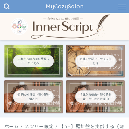
MyCozySalon
これからの方向を整理し
📓魂の物語リーティング
たい方へ
とは
🧭 魂から使命へ繋ぐ羅針
「魂から使命へ繋ぐ羅針
盤とは
盤」が生まれた理由
ホーム
/
メンバー限定
/
【3F】羅針盤を実践する（深