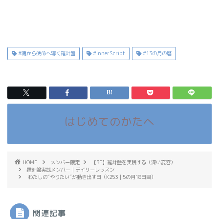
#魂から使命へ導く羅針盤
#InnerScript
#13の月の暦
はじめてのかたへ
HOME
メンバー限定
【3F】羅針盤を実践する（深い変容）
羅針盤実践メンバー｜デイリーレッスン
わたしの“やりたい”が動き出す日（K253｜5の月18日目）
関連記事