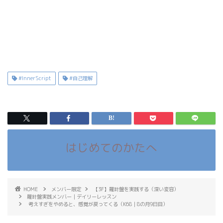
#InnerScript
#自己理解
はじめてのかたへ
HOME
メンバー限定
【3F】羅針盤を実践する（深い変容）
羅針盤実践メンバー｜デイリーレッスン
考えすぎをやめると、感覚が戻ってくる（K68｜8の月9日目）