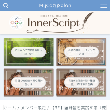
MyCozySalon
これからの方向を整理し
📓魂の物語リーティング
たい方へ
とは
🧭 魂から使命へ繋ぐ羅針
「魂から使命へ繋ぐ羅針
盤とは
盤」が生まれた理由
ホーム
/
メンバー限定
/
【3F】羅針盤を実践する（深