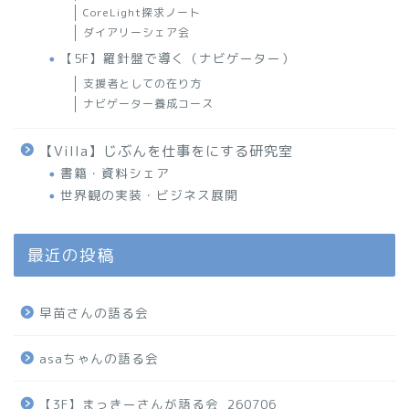
CoreLight探求ノート
ダイアリーシェア会
【5F】羅針盤で導く（ナビゲーター）
支援者としての在り方
ナビゲーター養成コース
【Villa】じぶんを仕事をにする研究室
書籍・資料シェア
世界観の実装・ビジネス展開
最近の投稿
早苗さんの語る会
asaちゃんの語る会
【3F】まっきーさんが語る会_260706