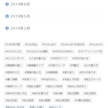
2019年6月
2019年5月
2019年2月
#13の月の暦
#CafeBlog
#CoreLight
#CoreLightを深める
#CozyCafe
#InnerScript
#InnerScript講座
#MOONJOURNAL
#ダイアリーシェア会
#ビジョンボード
#人生を整える
#今日のワーク
#今日の気づき
#価値観の違い
#価値観タイプ
#共感グループ
#内観力
#心の整え方
#思考のクセ
#感情の扱い方
#手帳時間
#振り返り
#日々の気づき
#書く習慣
#未来ワーク
#本当のわたし
#本音との対話
#独立グループ
#直感グループ
#統計心理学
#自分との約束
#自分と向き合う
#自分を大切にする
#自分を整える
#自分軸
#自己信頼
#自己変容
#自己対話
#自己成長
#自己理解
#自己肯定感
#行動の言語化
#軽やかに生きる
他者との違い
自分らしさ