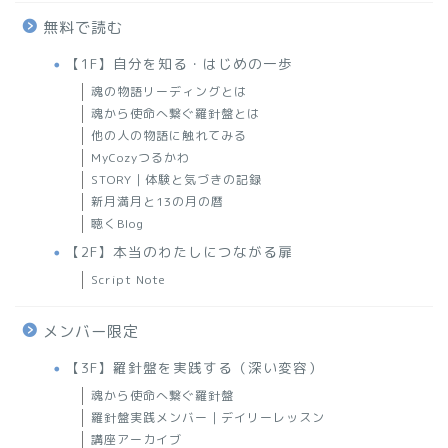
無料で読む
【1F】自分を知る・はじめの一歩
魂の物語リーディングとは
魂から使命へ繋ぐ羅針盤とは
他の人の物語に触れてみる
MyCozyつるかわ
STORY｜体験と気づきの記録
新月満月と13の月の暦
聴くBlog
【2F】本当のわたしにつながる扉
Script Note
メンバー限定
【3F】羅針盤を実践する（深い変容）
魂から使命へ繋ぐ羅針盤
羅針盤実践メンバー｜デイリーレッスン
講座アーカイブ