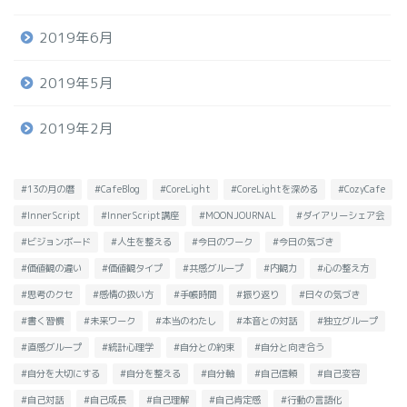
2019年6月
2019年5月
2019年2月
#13の月の暦
#CafeBlog
#CoreLight
#CoreLightを深める
#CozyCafe
#InnerScript
#InnerScript講座
#MOONJOURNAL
#ダイアリーシェア会
#ビジョンボード
#人生を整える
#今日のワーク
#今日の気づき
#価値観の違い
#価値観タイプ
#共感グループ
#内観力
#心の整え方
#思考のクセ
#感情の扱い方
#手帳時間
#振り返り
#日々の気づき
#書く習慣
#未来ワーク
#本当のわたし
#本音との対話
#独立グループ
#直感グループ
#統計心理学
#自分との約束
#自分と向き合う
#自分を大切にする
#自分を整える
#自分軸
#自己信頼
#自己変容
#自己対話
#自己成長
#自己理解
#自己肯定感
#行動の言語化