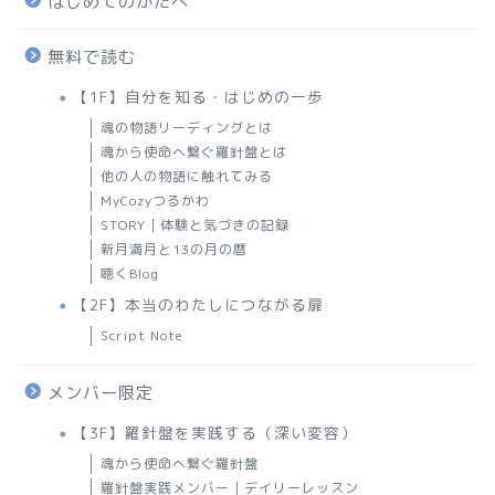
はじめてのかたへ
無料で読む
【1F】自分を知る・はじめの一歩
魂の物語リーディングとは
魂から使命へ繋ぐ羅針盤とは
他の人の物語に触れてみる
MyCozyつるかわ
STORY｜体験と気づきの記録
新月満月と13の月の暦
聴くBlog
【2F】本当のわたしにつながる扉
Script Note
メンバー限定
【3F】羅針盤を実践する（深い変容）
魂から使命へ繋ぐ羅針盤
羅針盤実践メンバー｜デイリーレッスン