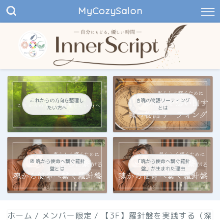
MyCozySalon
これからの方向を整理し
📓魂の物語リーティング
たい方へ
とは
🧭 魂から使命へ繋ぐ羅針
「魂から使命へ繋ぐ羅針
盤とは
盤」が生まれた理由
ホーム
/
メンバー限定
/
【3F】羅針盤を実践する（深