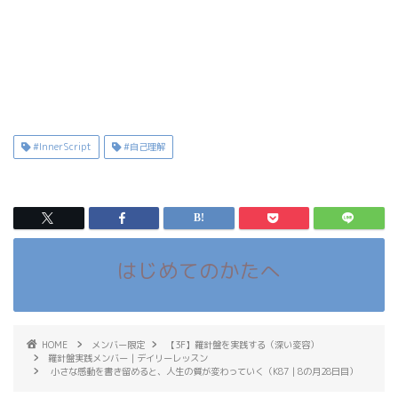
#InnerScript
#自己理解
はじめてのかたへ
HOME
メンバー限定
【3F】羅針盤を実践する（深い変容）
羅針盤実践メンバー｜デイリーレッスン
小さな感動を書き留めると、人生の質が変わっていく（K87｜8の月28日目）