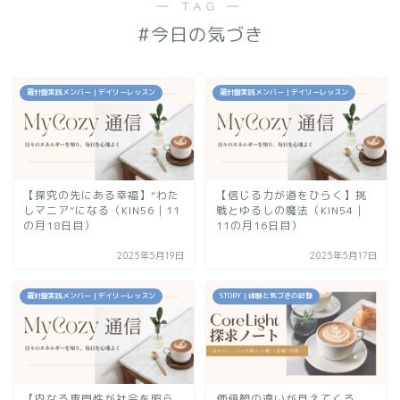
― TAG ―
#今日の気づき
羅針盤実践メンバー｜デイリーレッスン
羅針盤実践メンバー｜デイリーレッスン
【探究の先にある幸福】“わた
【信じる力が道をひらく】挑
しマニア”になる（KIN56｜11
戦とゆるしの魔法（KIN54｜
の月18日目）
11の月16日目）
2025年5月19日
2025年5月17日
羅針盤実践メンバー｜デイリーレッスン
STORY｜体験と気づきの記録
【内なる専門性が社会を照ら
価値観の違いが見えてくる