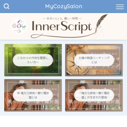
MyCozySalon
これからの方向を整理し
📓魂の物語リーティング
たい方へ
とは
🧭 魂から使命へ繋ぐ羅針
「魂から使命へ繋ぐ羅針
盤とは
盤」が生まれた理由