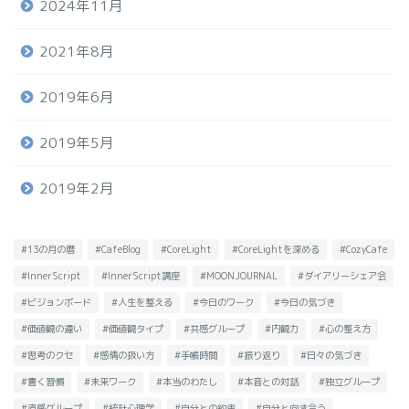
2024年11月
2021年8月
2019年6月
2019年5月
2019年2月
#13の月の暦
#CafeBlog
#CoreLight
#CoreLightを深める
#CozyCafe
#InnerScript
#InnerScript講座
#MOONJOURNAL
#ダイアリーシェア会
#ビジョンボード
#人生を整える
#今日のワーク
#今日の気づき
#価値観の違い
#価値観タイプ
#共感グループ
#内観力
#心の整え方
#思考のクセ
#感情の扱い方
#手帳時間
#振り返り
#日々の気づき
#書く習慣
#未来ワーク
#本当のわたし
#本音との対話
#独立グループ
#直感グループ
#統計心理学
#自分との約束
#自分と向き合う