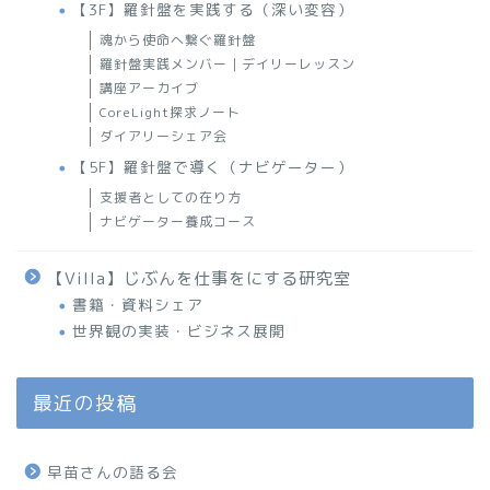
【3F】羅針盤を実践する（深い変容）
魂から使命へ繋ぐ羅針盤
羅針盤実践メンバー｜デイリーレッスン
講座アーカイブ
CoreLight探求ノート
ダイアリーシェア会
【5F】羅針盤で導く（ナビゲーター）
支援者としての在り方
ナビゲーター養成コース
【Villa】じぶんを仕事をにする研究室
書籍・資料シェア
世界観の実装・ビジネス展開
最近の投稿
早苗さんの語る会