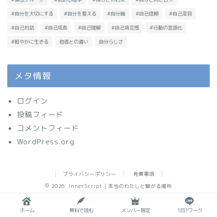
#自分を大切にする
#自分を整える
#自分軸
#自己信頼
#自己変容
#自己対話
#自己成長
#自己理解
#自己肯定感
#行動の言語化
#軽やかに生きる
他者との違い
自分らしさ
メタ情報
ログイン
投稿フィード
コメントフィード
WordPress.org
プライバシーポリシー
免責事項
2026 InnerScript｜本当のわたしと繋がる場所
ホーム
無料で読む
メンバー限定
1日1ワーク