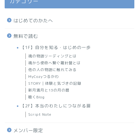
カテゴリー
はじめてのかたへ
無料で読む
【1F】自分を知る・はじめの一歩
魂の物語リーディングとは
魂から使命へ繋ぐ羅針盤とは
他の人の物語に触れてみる
MyCozyつるかわ
STORY｜体験と気づきの記録
新月満月と13の月の暦
聴くBlog
【2F】本当のわたしにつながる扉
Script Note
メンバー限定