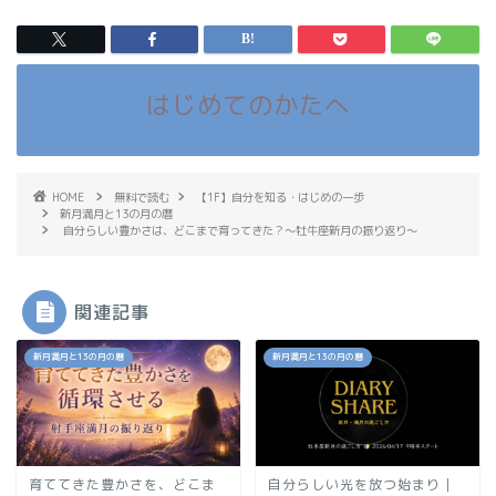
はじめてのかたへ
HOME
無料で読む
【1F】自分を知る・はじめの一歩
新月満月と13の月の暦
自分らしい豊かさは、どこまで育ってきた？〜牡牛座新月の振り返り〜
関連記事
新月満月と13の月の暦
新月満月と13の月の暦
育ててきた豊かさを、どこま
自分らしい光を放つ始まり｜