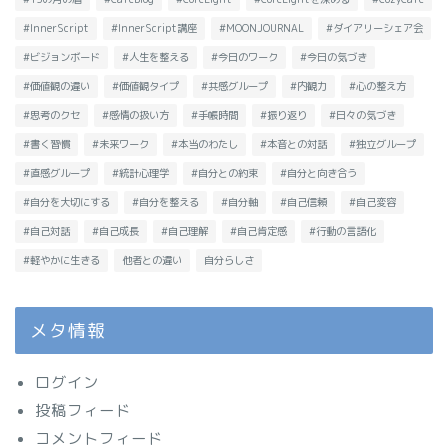
#InnerScript
#InnerScript講座
#MOONJOURNAL
#ダイアリーシェア会
#ビジョンボード
#人生を整える
#今日のワーク
#今日の気づき
#価値観の違い
#価値観タイプ
#共感グループ
#内観力
#心の整え方
#思考のクセ
#感情の扱い方
#手帳時間
#振り返り
#日々の気づき
#書く習慣
#未来ワーク
#本当のわたし
#本音との対話
#独立グループ
#直感グループ
#統計心理学
#自分との約束
#自分と向き合う
#自分を大切にする
#自分を整える
#自分軸
#自己信頼
#自己変容
#自己対話
#自己成長
#自己理解
#自己肯定感
#行動の言語化
#軽やかに生きる
他者との違い
自分らしさ
メタ情報
ログイン
投稿フィード
コメントフィード