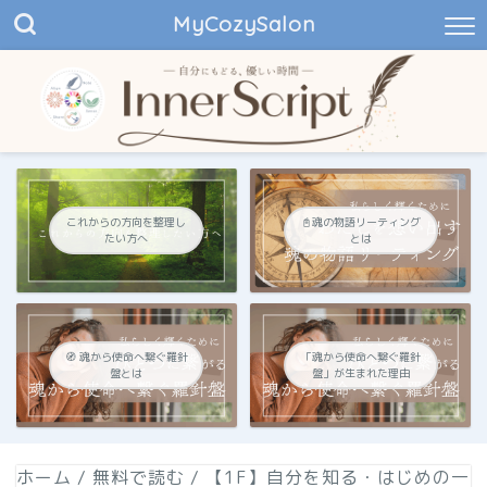
MyCozySalon
これからの方向を整理し
📓魂の物語リーティング
たい方へ
とは
🧭 魂から使命へ繋ぐ羅針
「魂から使命へ繋ぐ羅針
盤とは
盤」が生まれた理由
ホーム
/
無料で読む
/
【1F】自分を知る・はじめの一