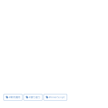
#新月満月
#振り返り
#InnerScript