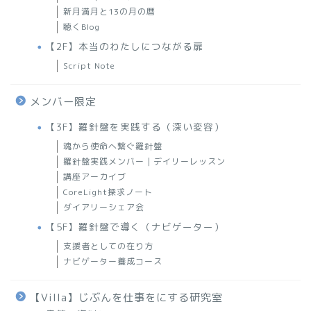
新月満月と13の月の暦
聴くBlog
【2F】本当のわたしにつながる扉
Script Note
メンバー限定
【3F】羅針盤を実践する（深い変容）
魂から使命へ繋ぐ羅針盤
羅針盤実践メンバー｜デイリーレッスン
講座アーカイブ
CoreLight探求ノート
ダイアリーシェア会
【5F】羅針盤で導く（ナビゲーター）
支援者としての在り方
ナビゲーター養成コース
【Villa】じぶんを仕事をにする研究室