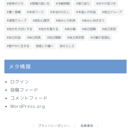
#思考のクセ
#感情の扱い方
#手帳時間
#振り返り
#日々の気づき
#書く習慣
#未来ワーク
#本当のわたし
#本音との対話
#独立グループ
#直感グループ
#統計心理学
#自分との約束
#自分と向き合う
#自分を大切にする
#自分を整える
#自分軸
#自己信頼
#自己変容
#自己対話
#自己成長
#自己理解
#自己肯定感
#行動の言語化
#軽やかに生きる
他者との違い
自分らしさ
メタ情報
ログイン
投稿フィード
コメントフィード
WordPress.org
プライバシーポリシー
免責事項