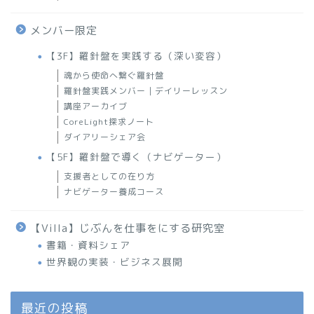
メンバー限定
【3F】羅針盤を実践する（深い変容）
魂から使命へ繋ぐ羅針盤
羅針盤実践メンバー｜デイリーレッスン
講座アーカイブ
CoreLight探求ノート
ダイアリーシェア会
【5F】羅針盤で導く（ナビゲーター）
支援者としての在り方
ナビゲーター養成コース
【Villa】じぶんを仕事をにする研究室
書籍・資料シェア
世界観の実装・ビジネス展開
最近の投稿