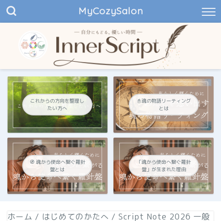
MyCozySalon
これからの方向を整理し
📓魂の物語リーティング
たい方へ
とは
🧭 魂から使命へ繋ぐ羅針
「魂から使命へ繋ぐ羅針
盤とは
盤」が生まれた理由
ホーム
/
はじめてのかたへ
/
Script Note 2026 一般