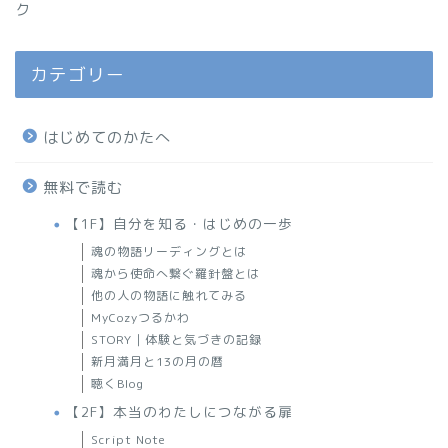
ク
カテゴリー
はじめてのかたへ
無料で読む
【1F】自分を知る・はじめの一歩
魂の物語リーディングとは
魂から使命へ繋ぐ羅針盤とは
他の人の物語に触れてみる
MyCozyつるかわ
STORY｜体験と気づきの記録
新月満月と13の月の暦
聴くBlog
【2F】本当のわたしにつながる扉
Script Note