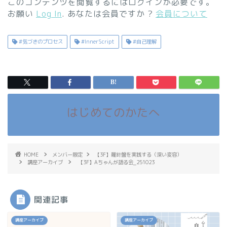
このコンテンツを閲覧するにはログインが必要です。
お願い
Log In
. あなたは会員ですか ?
会員について
#気づきのプロセス
#InnerScript
#自己理解
はじめてのかたへ
HOME
メンバー限定
【3F】羅針盤を実践する（深い変容）
講座アーカイブ
【3F】Aちゃんが語る会_251023
関連記事
講座アーカイブ
講座アーカイブ