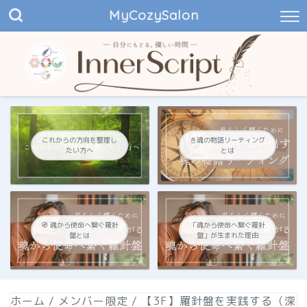
MyCozySalon
これからの方向を整理し
📓魂の物語リーティング
たい方へ
とは
🧭 魂から使命へ繋ぐ羅針
「魂から使命へ繋ぐ羅針
盤とは
盤」が生まれた理由
ホーム
/
メンバー限定
/
【3F】羅針盤を実践する（深