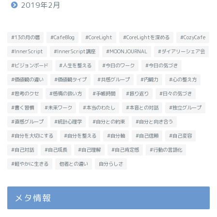
2019年2月
#13の月の暦
#CafeBlog
#CoreLight
#CoreLightを深める
#CozyCafe
#InnerScript
#InnerScript講座
#MOONJOURNAL
#ダイアリーシェア会
#ビジョンボード
#人生を整える
#今日のワーク
#今日の気づき
#価値観の違い
#価値観タイプ
#共感グループ
#内観力
#心の整え方
#思考のクセ
#感情の扱い方
#手帳時間
#振り返り
#日々の気づき
#書く習慣
#未来ワーク
#本当のわたし
#本音との対話
#独立グループ
#直感グループ
#統計心理学
#自分との約束
#自分と向き合う
#自分を大切にする
#自分を整える
#自分軸
#自己信頼
#自己変容
#自己対話
#自己成長
#自己理解
#自己肯定感
#行動の言語化
#軽やかに生きる
他者との違い
自分らしさ
メタ情報