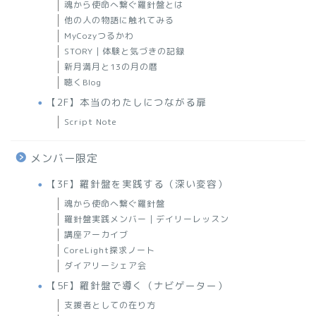
魂から使命へ繋ぐ羅針盤とは
他の人の物語に触れてみる
MyCozyつるかわ
STORY｜体験と気づきの記録
新月満月と13の月の暦
聴くBlog
【2F】本当のわたしにつながる扉
Script Note
メンバー限定
【3F】羅針盤を実践する（深い変容）
魂から使命へ繋ぐ羅針盤
羅針盤実践メンバー｜デイリーレッスン
講座アーカイブ
CoreLight探求ノート
ダイアリーシェア会
【5F】羅針盤で導く（ナビゲーター）
支援者としての在り方