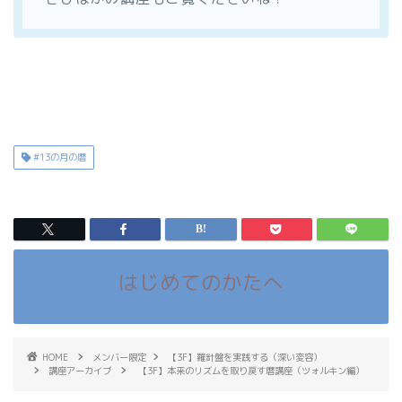
#13の月の暦
はじめてのかたへ
HOME
メンバー限定
【3F】羅針盤を実践する（深い変容）
講座アーカイブ
【3F】本来のリズムを取り戻す暦講座（ツォルキン編）