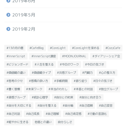
2019年6月
2019年5月
2019年2月
#13の月の暦
#CafeBlog
#CoreLight
#CoreLightを深める
#CozyCafe
#InnerScript
#InnerScript講座
#MOONJOURNAL
#ダイアリーシェア会
#ビジョンボード
#人生を整える
#今日のワーク
#今日の気づき
#価値観の違い
#価値観タイプ
#共感グループ
#内観力
#心の整え方
#思考のクセ
#感情の扱い方
#手帳時間
#振り返り
#日々の気づき
#書く習慣
#未来ワーク
#本当のわたし
#本音との対話
#独立グループ
#直感グループ
#統計心理学
#自分との約束
#自分と向き合う
#自分を大切にする
#自分を整える
#自分軸
#自己信頼
#自己変容
#自己対話
#自己成長
#自己理解
#自己肯定感
#行動の言語化
#軽やかに生きる
他者との違い
自分らしさ