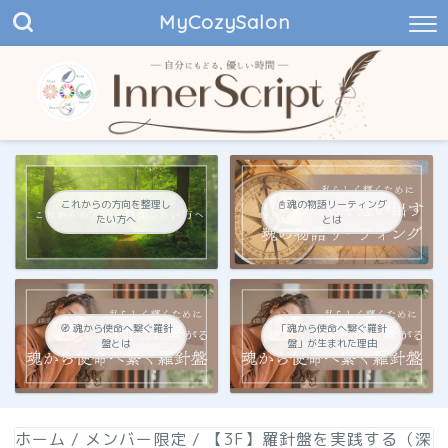
MyCozySalon
これからの方向を整理し
📓魂の物語リーティング
たい方へ
とは
🧭 魂から使命へ繋ぐ羅針
「魂から使命へ繋ぐ羅針
盤とは
盤」が生まれた理由
ホーム
/
メンバー限定
/
【3F】羅針盤を実践する（深