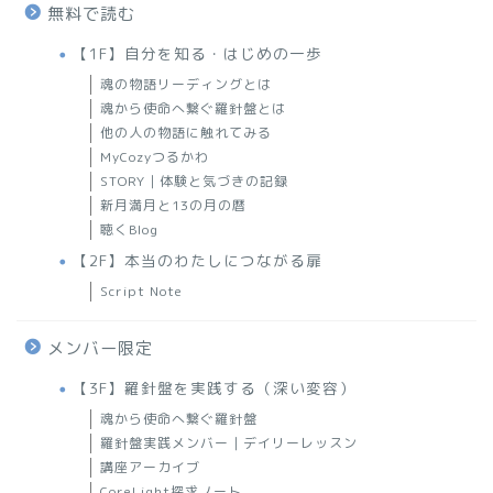
無料で読む
【1F】自分を知る・はじめの一歩
魂の物語リーディングとは
魂から使命へ繋ぐ羅針盤とは
他の人の物語に触れてみる
MyCozyつるかわ
STORY｜体験と気づきの記録
新月満月と13の月の暦
聴くBlog
【2F】本当のわたしにつながる扉
Script Note
メンバー限定
【3F】羅針盤を実践する（深い変容）
魂から使命へ繋ぐ羅針盤
羅針盤実践メンバー｜デイリーレッスン
講座アーカイブ
CoreLight探求ノート