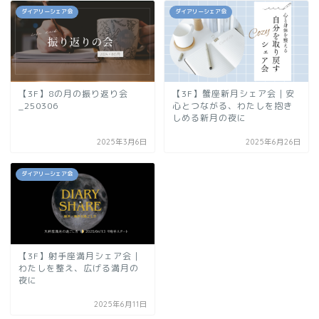
ダイアリーシェア会
ダイアリーシェア会
【3F】8の月の振り返り会
【3F】蟹座新月シェア会｜安
_250306
心とつながる、わたしを抱き
しめる新月の夜に
2025年3月6日
2025年6月26日
ダイアリーシェア会
【3F】射手座満月シェア会｜
わたしを整え、広げる満月の
夜に
2025年6月11日