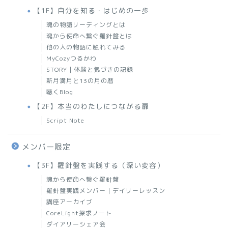
【1F】自分を知る・はじめの一歩
魂の物語リーディングとは
魂から使命へ繋ぐ羅針盤とは
他の人の物語に触れてみる
MyCozyつるかわ
STORY｜体験と気づきの記録
新月満月と13の月の暦
聴くBlog
【2F】本当のわたしにつながる扉
Script Note
メンバー限定
【3F】羅針盤を実践する（深い変容）
魂から使命へ繋ぐ羅針盤
羅針盤実践メンバー｜デイリーレッスン
講座アーカイブ
CoreLight探求ノート
ダイアリーシェア会