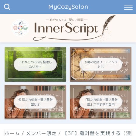
MyCozySalon
これからの方向を整理し
📓魂の物語リーティング
たい方へ
とは
🧭 魂から使命へ繋ぐ羅針
「魂から使命へ繋ぐ羅針
盤とは
盤」が生まれた理由
ホーム
/
メンバー限定
/
【3F】羅針盤を実践する（深