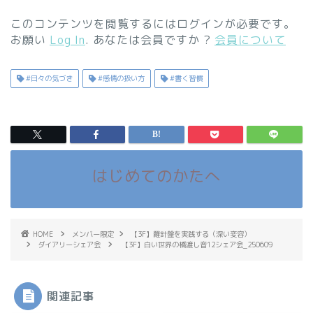
このコンテンツを閲覧するにはログインが必要です。
お願い
Log In
. あなたは会員ですか ?
会員について
#日々の気づき
#感情の扱い方
#書く習慣
はじめてのかたへ
HOME
メンバー限定
【3F】羅針盤を実践する（深い変容）
ダイアリーシェア会
【3F】白い世界の橋渡し音12シェア会_250609
関連記事