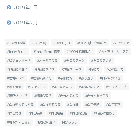
2019年5月
2019年2月
#13の月の暦
#CafeBlog
#CoreLight
#CoreLightを深める
#CozyCafe
#InnerScript
#InnerScript講座
#MOONJOURNAL
#ダイアリーシェア会
#ビジョンボード
#人生を整える
#今日のワーク
#今日の気づき
#価値観の違い
#価値観タイプ
#共感グループ
#内観力
#心の整え方
#思考のクセ
#感情の扱い方
#手帳時間
#振り返り
#日々の気づき
#書く習慣
#未来ワーク
#本当のわたし
#本音との対話
#独立グループ
#直感グループ
#統計心理学
#自分との約束
#自分と向き合う
#自分を大切にする
#自分を整える
#自分軸
#自己信頼
#自己変容
#自己対話
#自己成長
#自己理解
#自己肯定感
#行動の言語化
#軽やかに生きる
他者との違い
自分らしさ