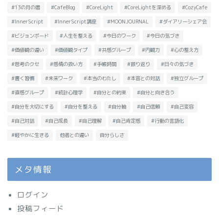
#13の月の暦
#CafeBlog
#CoreLight
#CoreLightを深める
#CozyCafe
#InnerScript
#InnerScript講座
#MOONJOURNAL
#ダイアリーシェア会
#ビジョンボード
#人生を整える
#今日のワーク
#今日の気づき
#価値観の違い
#価値観タイプ
#共感グループ
#内観力
#心の整え方
#思考のクセ
#感情の扱い方
#手帳時間
#振り返り
#日々の気づき
#書く習慣
#未来ワーク
#本当のわたし
#本音との対話
#独立グループ
#直感グループ
#統計心理学
#自分との約束
#自分と向き合う
#自分を大切にする
#自分を整える
#自分軸
#自己信頼
#自己変容
#自己対話
#自己成長
#自己理解
#自己肯定感
#行動の言語化
#軽やかに生きる
他者との違い
自分らしさ
メタ情報
ログイン
投稿フィード