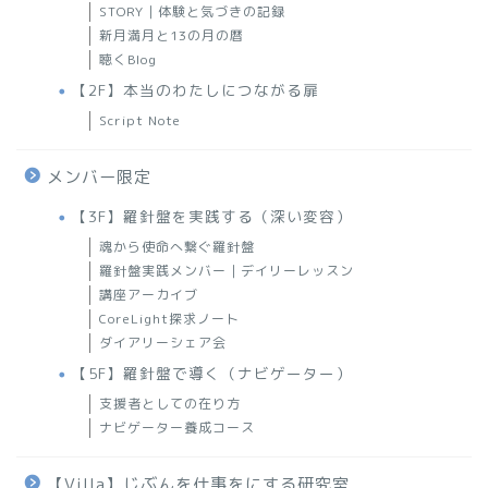
STORY｜体験と気づきの記録
新月満月と13の月の暦
聴くBlog
【2F】本当のわたしにつながる扉
Script Note
メンバー限定
【3F】羅針盤を実践する（深い変容）
魂から使命へ繋ぐ羅針盤
羅針盤実践メンバー｜デイリーレッスン
講座アーカイブ
CoreLight探求ノート
ダイアリーシェア会
【5F】羅針盤で導く（ナビゲーター）
支援者としての在り方
ナビゲーター養成コース
【Villa】じぶんを仕事をにする研究室