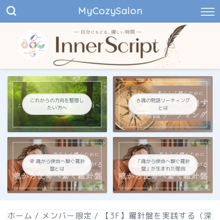
MyCozySalon
これからの方向を整理し
📓魂の物語リーティング
たい方へ
とは
🧭 魂から使命へ繋ぐ羅針
「魂から使命へ繋ぐ羅針
盤とは
盤」が生まれた理由
ホーム
/
メンバー限定
/
【3F】羅針盤を実践する（深