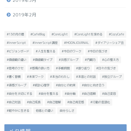
2019年5月
2019年2月
#13の月の暦
#CafeBlog
#CoreLight
#CoreLightを深める
#CozyCafe
#InnerScript
#InnerScript講座
#MOONJOURNAL
#ダイアリーシェア会
#ビジョンボード
#人生を整える
#今日のワーク
#今日の気づき
#価値観の違い
#価値観タイプ
#共感グループ
#内観力
#心の整え方
#思考のクセ
#感情の扱い方
#手帳時間
#振り返り
#日々の気づき
#書く習慣
#未来ワーク
#本当のわたし
#本音との対話
#独立グループ
#直感グループ
#統計心理学
#自分との約束
#自分と向き合う
#自分を大切にする
#自分を整える
#自分軸
#自己信頼
#自己変容
#自己対話
#自己成長
#自己理解
#自己肯定感
#行動の言語化
#軽やかに生きる
他者との違い
自分らしさ