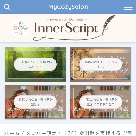
MyCozySalon
これからの方向を整理し
📓魂の物語リーティング
たい方へ
とは
🧭 魂から使命へ繋ぐ羅針
「魂から使命へ繋ぐ羅針
盤とは
盤」が生まれた理由
ホーム
/
メンバー限定
/
【3F】羅針盤を実践する（深