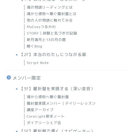
魂の物語リーディングとは
魂から使命へ繋ぐ羅針盤とは
他の人の物語に触れてみる
MyCozyつるかわ
STORY｜体験と気づきの記録
新月満月と13の月の暦
聴くBlog
【2F】本当のわたしにつながる扉
Script Note
メンバー限定
【3F】羅針盤を実践する（深い変容）
魂から使命へ繋ぐ羅針盤
羅針盤実践メンバー｜デイリーレッスン
講座アーカイブ
CoreLight探求ノート
ダイアリーシェア会
【5F】羅針盤で導く（ナビゲーター）