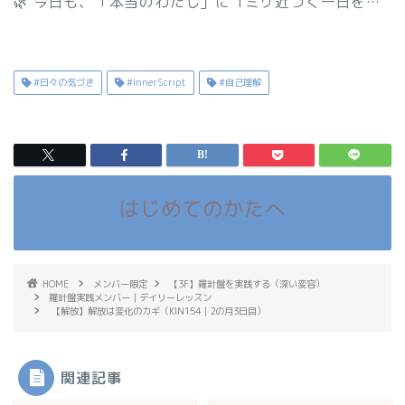
🌿 今日も、「本当のわたし」に 1ミリ近づく一日を…
#日々の気づき
#InnerScript
#自己理解
はじめてのかたへ
HOME
メンバー限定
【3F】羅針盤を実践する（深い変容）
羅針盤実践メンバー｜デイリーレッスン
【解放】解放は変化のカギ（KIN154｜2の月3日目）
関連記事