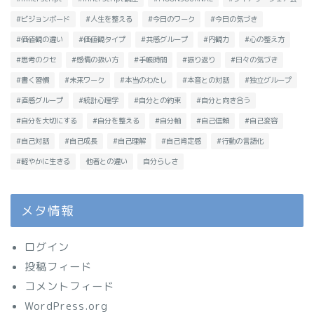
#ビジョンボード
#人生を整える
#今日のワーク
#今日の気づき
#価値観の違い
#価値観タイプ
#共感グループ
#内観力
#心の整え方
#思考のクセ
#感情の扱い方
#手帳時間
#振り返り
#日々の気づき
#書く習慣
#未来ワーク
#本当のわたし
#本音との対話
#独立グループ
#直感グループ
#統計心理学
#自分との約束
#自分と向き合う
#自分を大切にする
#自分を整える
#自分軸
#自己信頼
#自己変容
#自己対話
#自己成長
#自己理解
#自己肯定感
#行動の言語化
#軽やかに生きる
他者との違い
自分らしさ
メタ情報
ログイン
投稿フィード
コメントフィード
WordPress.org