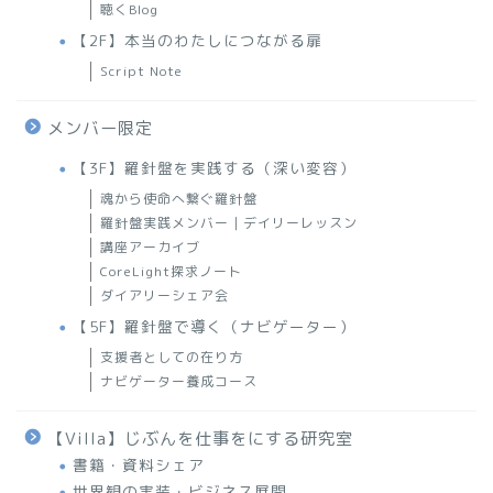
聴くBlog
【2F】本当のわたしにつながる扉
Script Note
メンバー限定
【3F】羅針盤を実践する（深い変容）
魂から使命へ繋ぐ羅針盤
羅針盤実践メンバー｜デイリーレッスン
講座アーカイブ
CoreLight探求ノート
ダイアリーシェア会
【5F】羅針盤で導く（ナビゲーター）
支援者としての在り方
ナビゲーター養成コース
【Villa】じぶんを仕事をにする研究室
書籍・資料シェア
世界観の実装・ビジネス展開