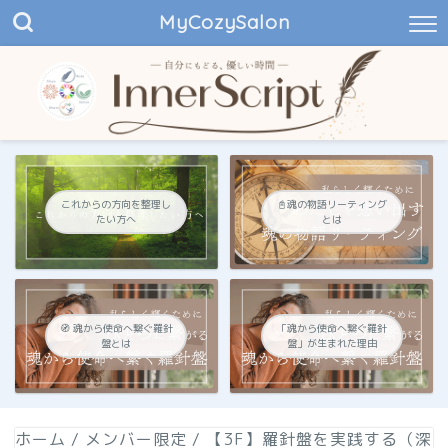
MyCozySalon
これからの方向を整理し
📓魂の物語リーティング
たい方へ
とは
🧭 魂から使命へ繋ぐ羅針
「魂から使命へ繋ぐ羅針
盤とは
盤」が生まれた理由
ホーム
/
メンバー限定
/
【3F】羅針盤を実践する（深