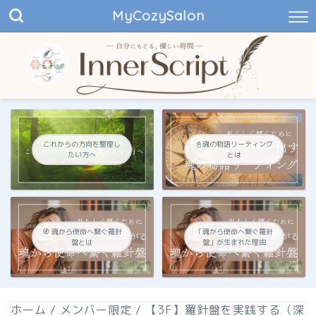
MyCozySalon
これからの方向を整理し
📓魂の物語リーティング
たい方へ
とは
🧭 魂から使命へ繋ぐ羅針
「魂から使命へ繋ぐ羅針
盤とは
盤」が生まれた理由
ホーム
/
メンバー限定
/
【3F】羅針盤を実践する（深