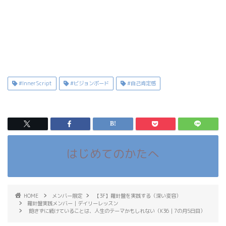
#InnerScript
#ビジョンボード
#自己肯定感
はじめてのかたへ
HOME
メンバー限定
【3F】羅針盤を実践する（深い変容）
羅針盤実践メンバー｜デイリーレッスン
飽きずに続けていることは、人生のテーマかもしれない（K36｜7の月5日目）