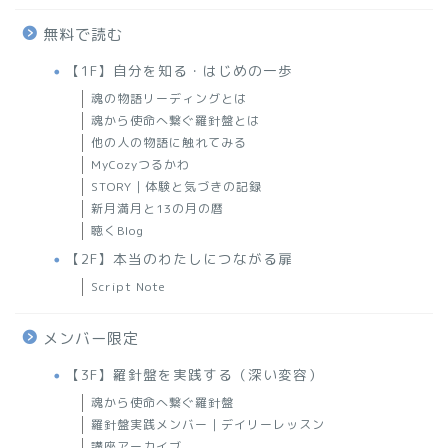
無料で読む
【1F】自分を知る・はじめの一歩
魂の物語リーディングとは
魂から使命へ繋ぐ羅針盤とは
他の人の物語に触れてみる
MyCozyつるかわ
STORY｜体験と気づきの記録
新月満月と13の月の暦
聴くBlog
【2F】本当のわたしにつながる扉
Script Note
メンバー限定
【3F】羅針盤を実践する（深い変容）
魂から使命へ繋ぐ羅針盤
羅針盤実践メンバー｜デイリーレッスン
講座アーカイブ