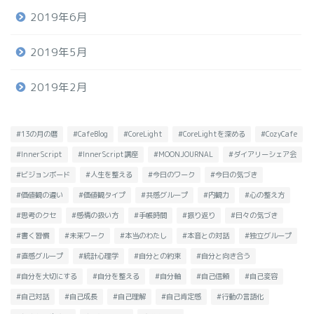
2019年6月
2019年5月
2019年2月
#13の月の暦
#CafeBlog
#CoreLight
#CoreLightを深める
#CozyCafe
#InnerScript
#InnerScript講座
#MOONJOURNAL
#ダイアリーシェア会
#ビジョンボード
#人生を整える
#今日のワーク
#今日の気づき
#価値観の違い
#価値観タイプ
#共感グループ
#内観力
#心の整え方
#思考のクセ
#感情の扱い方
#手帳時間
#振り返り
#日々の気づき
#書く習慣
#未来ワーク
#本当のわたし
#本音との対話
#独立グループ
#直感グループ
#統計心理学
#自分との約束
#自分と向き合う
#自分を大切にする
#自分を整える
#自分軸
#自己信頼
#自己変容
#自己対話
#自己成長
#自己理解
#自己肯定感
#行動の言語化