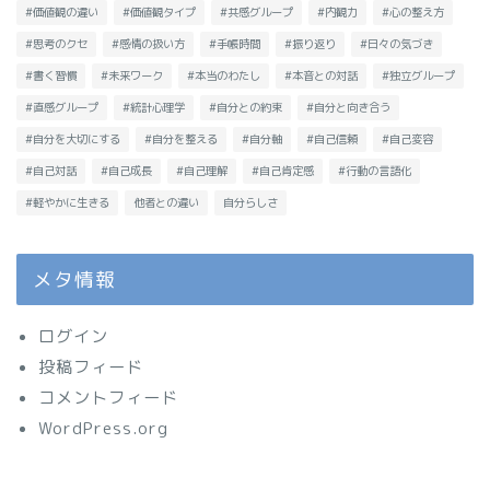
#価値観の違い
#価値観タイプ
#共感グループ
#内観力
#心の整え方
#思考のクセ
#感情の扱い方
#手帳時間
#振り返り
#日々の気づき
#書く習慣
#未来ワーク
#本当のわたし
#本音との対話
#独立グループ
#直感グループ
#統計心理学
#自分との約束
#自分と向き合う
#自分を大切にする
#自分を整える
#自分軸
#自己信頼
#自己変容
#自己対話
#自己成長
#自己理解
#自己肯定感
#行動の言語化
#軽やかに生きる
他者との違い
自分らしさ
メタ情報
ログイン
投稿フィード
コメントフィード
WordPress.org