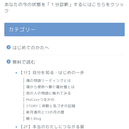
あなたの今の状態を「１分診断」するにはこちらをクリッ
ク
カテゴリー
はじめてのかたへ
無料で読む
【1F】自分を知る・はじめの一歩
魂の物語リーディングとは
魂から使命へ繋ぐ羅針盤とは
他の人の物語に触れてみる
MyCozyつるかわ
STORY｜体験と気づきの記録
新月満月と13の月の暦
聴くBlog
【2F】本当のわたしにつながる扉