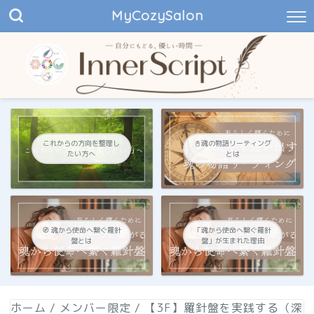
MyCozySalon
これからの方向を整理し
📓魂の物語リーティング
たい方へ
とは
🧭 魂から使命へ繋ぐ羅針
「魂から使命へ繋ぐ羅針
盤とは
盤」が生まれた理由
ホーム
/
メンバー限定
/
【3F】羅針盤を実践する（深