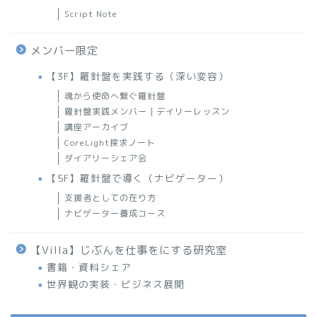
Script Note
メンバー限定
【3F】羅針盤を実践する（深い変容）
魂から使命へ繋ぐ羅針盤
羅針盤実践メンバー｜デイリーレッスン
講座アーカイブ
CoreLight探求ノート
ダイアリーシェア会
【5F】羅針盤で導く（ナビゲーター）
支援者としての在り方
ナビゲーター養成コース
【Villa】じぶんを仕事をにする研究室
書籍・資料シェア
世界観の実装・ビジネス展開