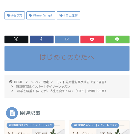
#在り方
#InnerScript
#自己理解
はじめてのかたへ
HOME
メンバー限定
【3F】羅針盤を実践する（深い変容）
羅針盤実践メンバー｜デイリーレッスン
相手を尊重することが、人生を変えていく（K105｜9の月18日目）
関連記事
羅針盤実践メンバー｜デイリーレッスン
羅針盤実践メンバー｜デイリーレッスン