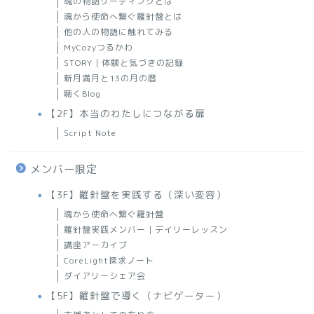
魂の物語リーディングとは
魂から使命へ繋ぐ羅針盤とは
他の人の物語に触れてみる
MyCozyつるかわ
STORY｜体験と気づきの記録
新月満月と13の月の暦
聴くBlog
【2F】本当のわたしにつながる扉
Script Note
メンバー限定
【3F】羅針盤を実践する（深い変容）
魂から使命へ繋ぐ羅針盤
羅針盤実践メンバー｜デイリーレッスン
講座アーカイブ
CoreLight探求ノート
ダイアリーシェア会
【5F】羅針盤で導く（ナビゲーター）