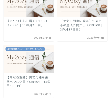
【じりつ】心に届く2つの力
【使命の列車に乗る】仲間と
（KIN41｜11の月3日目）
志の達成に向かう（KIN168｜
2の月17日目）
2025年5月4日
2025年9月8日
羅針盤実践メンバー｜デイリーレッスン
【内なる洗練】育てた種を未
来へつなぐ日（KIN104｜13の
月10日目）
2025年7月6日