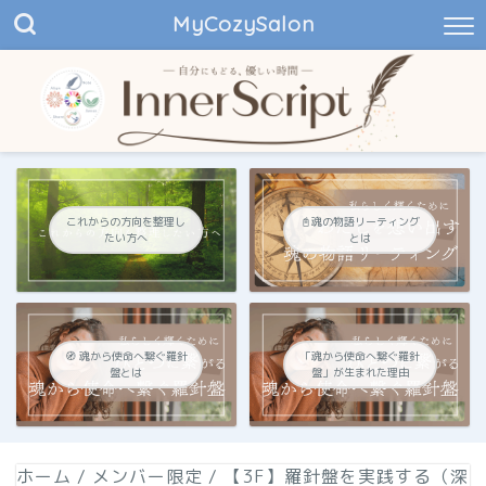
MyCozySalon
これからの方向を整理し
📓魂の物語リーティング
たい方へ
とは
🧭 魂から使命へ繋ぐ羅針
「魂から使命へ繋ぐ羅針
盤とは
盤」が生まれた理由
ホーム
/
メンバー限定
/
【3F】羅針盤を実践する（深