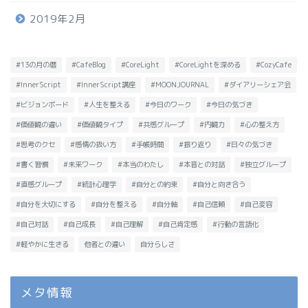
2019年2月
#13の月の暦
#CafeBlog
#CoreLight
#CoreLightを深める
#CozyCafe
#InnerScript
#InnerScript講座
#MOONJOURNAL
#ダイアリーシェア会
#ビジョンボード
#人生を整える
#今日のワーク
#今日の気づき
#価値観の違い
#価値観タイプ
#共感グループ
#内観力
#心の整え方
#思考のクセ
#感情の扱い方
#手帳時間
#振り返り
#日々の気づき
#書く習慣
#未来ワーク
#本当のわたし
#本音との対話
#独立グループ
#直感グループ
#統計心理学
#自分との約束
#自分と向き合う
#自分を大切にする
#自分を整える
#自分軸
#自己信頼
#自己変容
#自己対話
#自己成長
#自己理解
#自己肯定感
#行動の言語化
#軽やかに生きる
他者との違い
自分らしさ
メタ情報