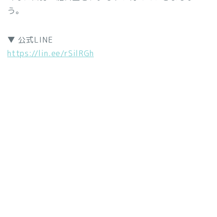
う。
▼ 公式LINE
https://lin.ee/rSilRGh