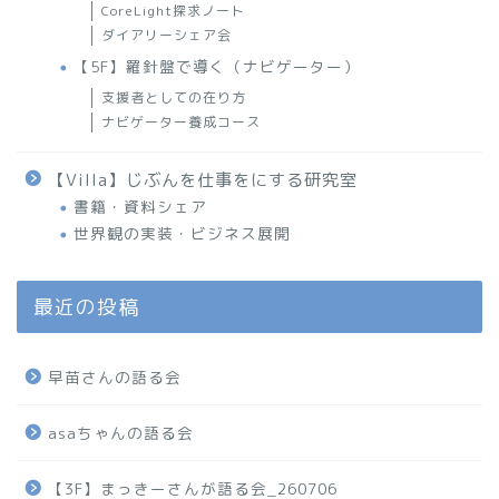
CoreLight探求ノート
ダイアリーシェア会
【5F】羅針盤で導く（ナビゲーター）
支援者としての在り方
ナビゲーター養成コース
【Villa】じぶんを仕事をにする研究室
書籍・資料シェア
世界観の実装・ビジネス展開
最近の投稿
早苗さんの語る会
asaちゃんの語る会
【3F】まっきーさんが語る会_260706