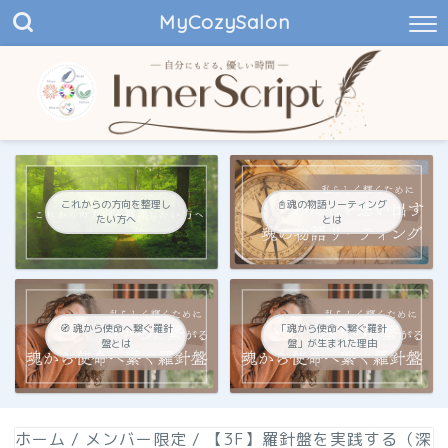
MyCozySalon
これからの方向を整理し
📓魂の物語リーティング
たい方へ
とは
🧭 魂から使命へ繋ぐ羅針
「魂から使命へ繋ぐ羅針
盤とは
盤」が生まれた理由
ホーム
/
メンバー限定
/
【3F】羅針盤を実践する（深