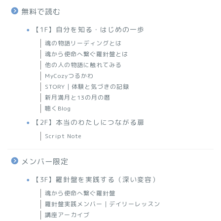
無料で読む
【1F】自分を知る・はじめの一歩
魂の物語リーディングとは
魂から使命へ繋ぐ羅針盤とは
他の人の物語に触れてみる
MyCozyつるかわ
STORY｜体験と気づきの記録
新月満月と13の月の暦
聴くBlog
【2F】本当のわたしにつながる扉
Script Note
メンバー限定
【3F】羅針盤を実践する（深い変容）
魂から使命へ繋ぐ羅針盤
羅針盤実践メンバー｜デイリーレッスン
講座アーカイブ