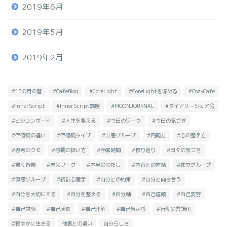
2019年6月
2019年5月
2019年2月
#13の月の暦
#CafeBlog
#CoreLight
#CoreLightを深める
#CozyCafe
#InnerScript
#InnerScript講座
#MOONJOURNAL
#ダイアリーシェア会
#ビジョンボード
#人生を整える
#今日のワーク
#今日の気づき
#価値観の違い
#価値観タイプ
#共感グループ
#内観力
#心の整え方
#思考のクセ
#感情の扱い方
#手帳時間
#振り返り
#日々の気づき
#書く習慣
#未来ワーク
#本当のわたし
#本音との対話
#独立グループ
#直感グループ
#統計心理学
#自分との約束
#自分と向き合う
#自分を大切にする
#自分を整える
#自分軸
#自己信頼
#自己変容
#自己対話
#自己成長
#自己理解
#自己肯定感
#行動の言語化
#軽やかに生きる
他者との違い
自分らしさ