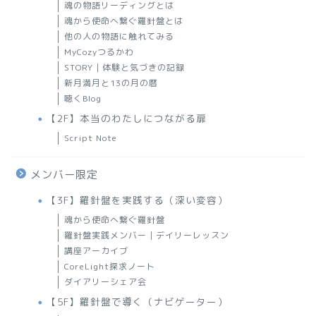
魂の物語リーディングとは
魂から使命へ繋ぐ羅針盤とは
他の人の物語に触れてみる
MyCozyつるかわ
STORY｜体験と気づきの記録
新月満月と13の月の暦
聴くBlog
【2F】本当のわたしにつながる扉
Script Note
メンバー限定
【3F】羅針盤を実践する（深い変容）
魂から使命へ繋ぐ羅針盤
羅針盤実践メンバー｜デイリーレッスン
講座アーカイブ
CoreLight探求ノート
ダイアリーシェア会
【5F】羅針盤で導く（ナビゲーター）