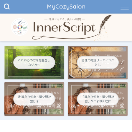
MyCozySalon
これからの方向を整理し
📓魂の物語リーティング
たい方へ
とは
🧭 魂から使命へ繋ぐ羅針
「魂から使命へ繋ぐ羅針
盤とは
盤」が生まれた理由