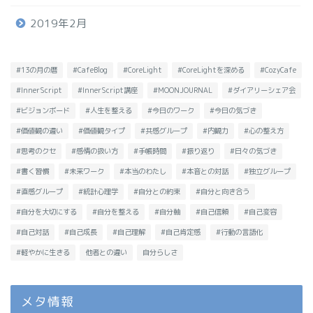
2019年2月
#13の月の暦
#CafeBlog
#CoreLight
#CoreLightを深める
#CozyCafe
#InnerScript
#InnerScript講座
#MOONJOURNAL
#ダイアリーシェア会
#ビジョンボード
#人生を整える
#今日のワーク
#今日の気づき
#価値観の違い
#価値観タイプ
#共感グループ
#内観力
#心の整え方
#思考のクセ
#感情の扱い方
#手帳時間
#振り返り
#日々の気づき
#書く習慣
#未来ワーク
#本当のわたし
#本音との対話
#独立グループ
#直感グループ
#統計心理学
#自分との約束
#自分と向き合う
#自分を大切にする
#自分を整える
#自分軸
#自己信頼
#自己変容
#自己対話
#自己成長
#自己理解
#自己肯定感
#行動の言語化
#軽やかに生きる
他者との違い
自分らしさ
メタ情報