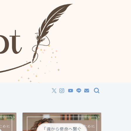
「魂から使命へ繋ぐ