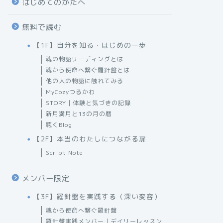
はじめてのかたへ
無料で読む
【1F】自分を知る・はじめの一歩
魂の物語リーディングとは
魂から使命へ繋ぐ羅針盤とは
他の人の物語に触れてみる
MyCozyつるかわ
STORY｜体験と気づきの記録
新月満月と13の月の暦
聴くBlog
【2F】本当のわたしにつながる扉
Script Note
メンバー限定
【3F】羅針盤を実践する（深い変容）
魂から使命へ繋ぐ羅針盤
羅針盤実践メンバー｜デイリーレッスン