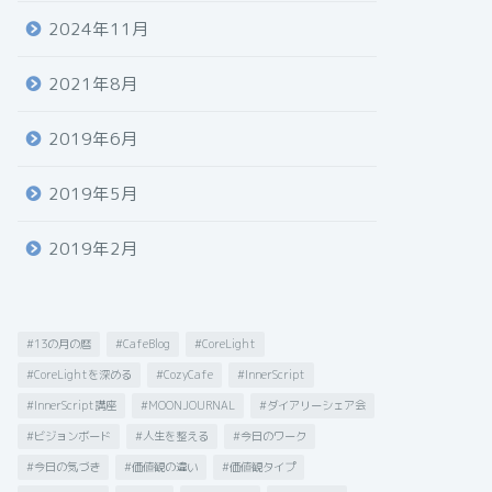
2024年11月
2021年8月
2019年6月
2019年5月
2019年2月
#13の月の暦
#CafeBlog
#CoreLight
#CoreLightを深める
#CozyCafe
#InnerScript
#InnerScript講座
#MOONJOURNAL
#ダイアリーシェア会
#ビジョンボード
#人生を整える
#今日のワーク
#今日の気づき
#価値観の違い
#価値観タイプ