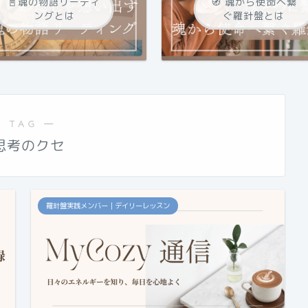
📓魂の物語リーティ
🧭 魂から使命へ繋
ングとは
ぐ羅針盤とは
 TAG ―
思考のクセ
羅針盤実践メンバー｜デイリーレッスン