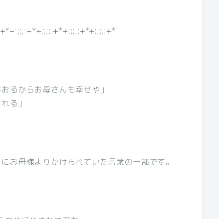
:+*+:;;;:+*+:;;;:+*+:;;;:+*+:;;;:+*
がおるからお母さんも幸せや」
なれる」
ろにお母様よりかけられていた言葉の一部です。