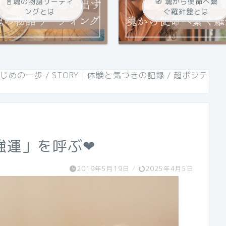
📓魂の物語リーティ
🧭 魂から使命へ繋
ングとは
ぐ羅針盤とは
はじめの一歩
/
STORY｜体験と気づきの記録
/
超ポジテ
運」を呼ぶ❤︎
2019年5月19日
/
2025年4月5日