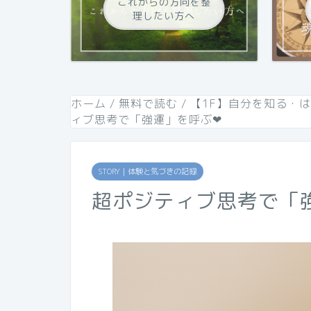
これからの方向を整
理したい方へ
ホーム
/
無料で読む
/
【1F】自分を知る・
ィブ思考で「強運」を呼ぶ❤︎
STORY｜体験と気づきの記録
超ポジティブ思考で「強