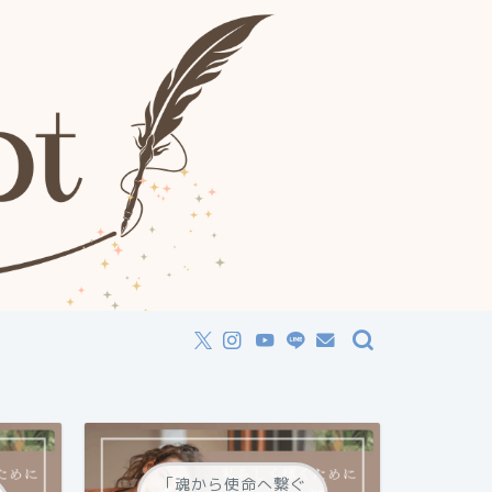
「魂から使命へ繋ぐ