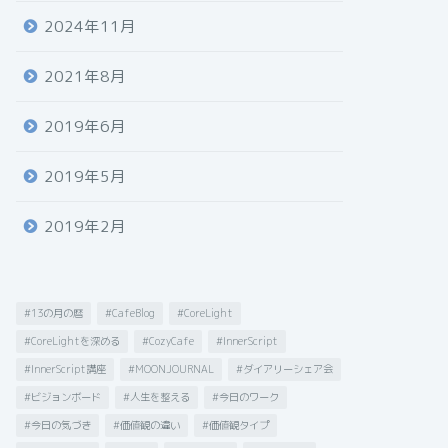
2024年11月
2021年8月
2019年6月
2019年5月
2019年2月
#13の月の暦
#CafeBlog
#CoreLight
#CoreLightを深める
#CozyCafe
#InnerScript
#InnerScript講座
#MOONJOURNAL
#ダイアリーシェア会
#ビジョンボード
#人生を整える
#今日のワーク
#今日の気づき
#価値観の違い
#価値観タイプ