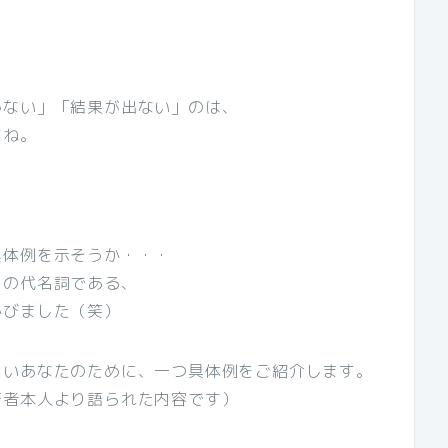
かない」「結果が出ない」のは、
すね。
具体例を示そうか・・・
」の代名詞である、
かびました（笑）
たいあなたのために、一つ具体例をご紹介します。
著者本人より語られた内容です）