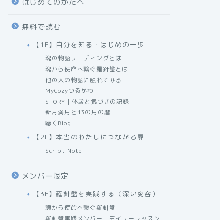
はじめてのかたへ
無料で読む
【1F】自分を知る・はじめの一歩
魂の物語リーディングとは
魂から使命へ繋ぐ羅針盤とは
他の人の物語に触れてみる
MyCozyつるかわ
STORY｜体験と気づきの記録
新月満月と13の月の暦
聴くBlog
【2F】本当のわたしにつながる扉
Script Note
メンバー限定
【3F】羅針盤を実践する（深い変容）
魂から使命へ繋ぐ羅針盤
羅針盤実践メンバー｜デイリーレッスン