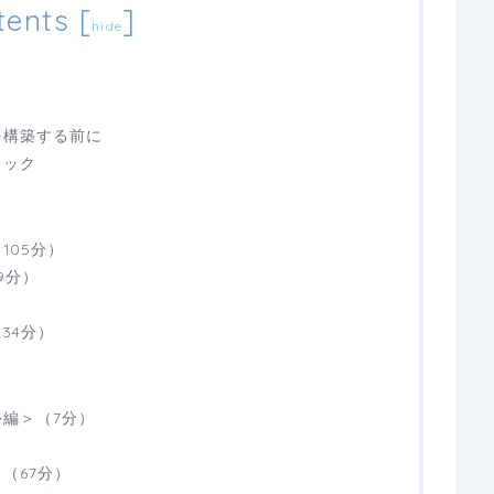
tents
[
]
hide
を構築する前に
トック
105分）
9分）
34分）
編＞（7分）
（67分）