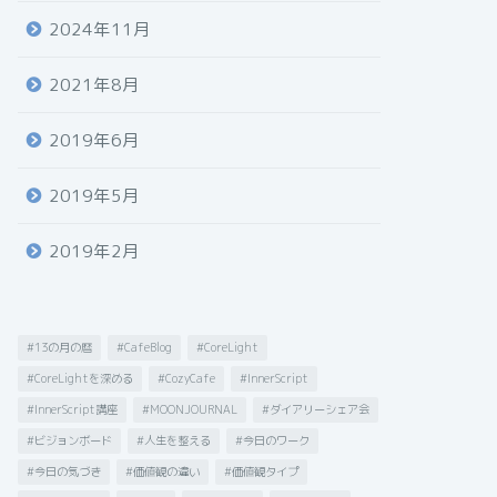
2024年11月
2021年8月
2019年6月
2019年5月
2019年2月
#13の月の暦
#CafeBlog
#CoreLight
#CoreLightを深める
#CozyCafe
#InnerScript
#InnerScript講座
#MOONJOURNAL
#ダイアリーシェア会
#ビジョンボード
#人生を整える
#今日のワーク
#今日の気づき
#価値観の違い
#価値観タイプ