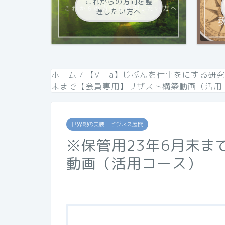
これからの方向を整
理したい方へ
ホーム
/
【Villa】じぶんを仕事をにする研
末まで【会員専用】リザスト構築動画（活用
世界観の実装・ビジネス展開
※保管用23年6月末ま
動画（活用コース）