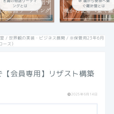
📓魂の物語リーティ
🧭 魂から使命へ繋
ングとは
ぐ羅針盤とは
究室
/
世界観の実装・ビジネス展開
/
※保管用23年6月
コース）
で【会員専用】リザスト構築
2025年6月14日