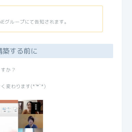
NEグループにて告知されます。
構築する前に
ますか？
わります(*´꒳`*)