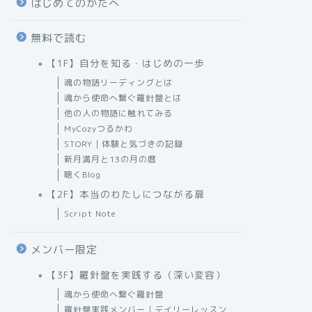
はじめてのかたへ
無料で読む
【1F】自分を知る・はじめの一歩
魂の物語リーディングとは
魂から使命へ繋ぐ羅針盤とは
他の人の物語に触れてみる
MyCozyつるかわ
STORY｜体験と気づきの記録
新月満月と13の月の暦
聴くBlog
【2F】本当のわたしにつながる扉
Script Note
メンバー限定
【3F】羅針盤を実践する（深い変容）
魂から使命へ繋ぐ羅針盤
羅針盤実践メンバー｜デイリーレッスン