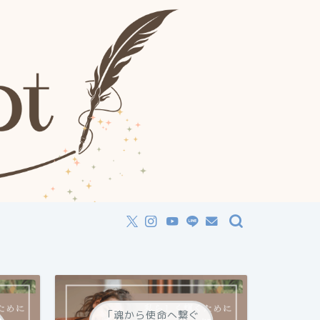
「魂から使命へ繋ぐ