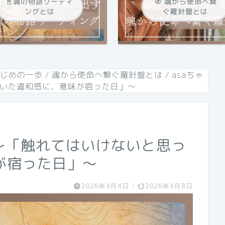
📓魂の物語リーティ
🧭 魂から使命へ繋
ングとは
ぐ羅針盤とは
はじめの一歩
/
魂から使命へ繋ぐ羅針盤とは
/
asaちゃ
ていた違和感に、意味が宿った日」〜
 〜「触れてはいけないと思っ
が宿った日」〜
2026年4月4日
/
2026年4月8日