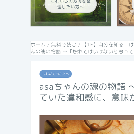
これからの方向を整
理したい方へ
ホーム
/
無料で読む
/
【1F】自分を知る・
んの魂の物語 〜「触れてはいけないと思っ
はじめてのかたへ
asaちゃんの魂の物語
ていた違和感に、意味