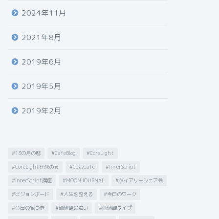
2024年11月
2021年8月
2019年6月
2019年5月
2019年2月
#13の月の暦
#CafeBlog
#CoreLight
#CoreLightを深める
#CozyCafe
#InnerScript
#InnerScript講座
#MOONJOURNAL
#ダイアリーシェア会
#ビジョンボード
#人生を整える
#今日のワーク
#今日の気づき
#価値観の違い
#価値観タイプ