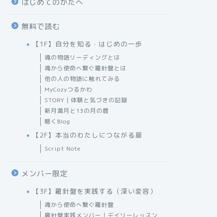
はじめてのかたへ
無料で読む
【1F】自分を知る・はじめの一歩
魂の物語リーディングとは
魂から使命へ繋ぐ羅針盤とは
他の人の物語に触れてみる
MyCozyつるかわ
STORY｜体験と気づきの記録
新月満月と13の月の暦
聴くBlog
【2F】本当のわたしにつながる扉
Script Note
メンバー限定
【3F】羅針盤を実践する（深い変容）
魂から使命へ繋ぐ羅針盤
羅針盤実践メンバー｜デイリーレッスン