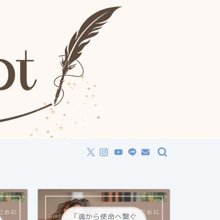
「魂から使命へ繋ぐ