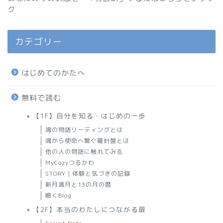
ク
カテゴリー
はじめてのかたへ
無料で読む
【1F】自分を知る・はじめの一歩
魂の物語リーディングとは
魂から使命へ繋ぐ羅針盤とは
他の人の物語に触れてみる
MyCozyつるかわ
STORY｜体験と気づきの記録
新月満月と13の月の暦
聴くBlog
【2F】本当のわたしにつながる扉