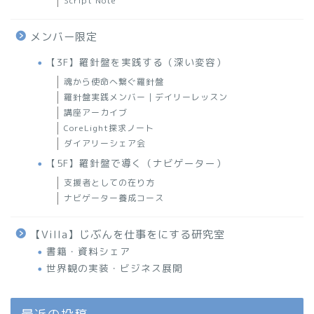
Script Note
メンバー限定
【3F】羅針盤を実践する（深い変容）
魂から使命へ繋ぐ羅針盤
羅針盤実践メンバー｜デイリーレッスン
講座アーカイブ
CoreLight探求ノート
ダイアリーシェア会
【5F】羅針盤で導く（ナビゲーター）
支援者としての在り方
ナビゲーター養成コース
【Villa】じぶんを仕事をにする研究室
書籍・資料シェア
世界観の実装・ビジネス展開