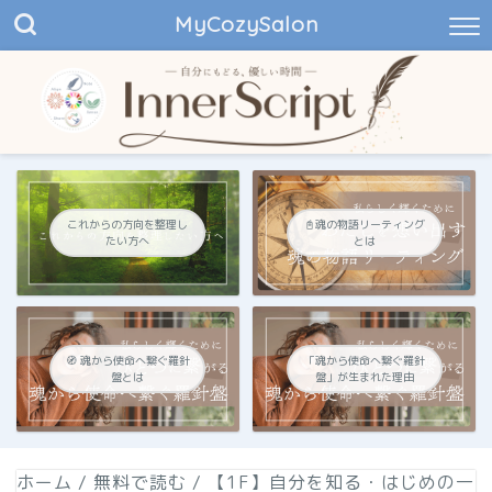
MyCozySalon
これからの方向を整理し
📓魂の物語リーティング
たい方へ
とは
🧭 魂から使命へ繋ぐ羅針
「魂から使命へ繋ぐ羅針
盤とは
盤」が生まれた理由
ホーム
/
無料で読む
/
【1F】自分を知る・はじめの一