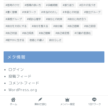
#思考のクセ
#感情の扱い方
#手帳時間
#振り返り
#日々の気づき
#書く習慣
#未来ワーク
#本当のわたし
#本音との対話
#独立グループ
#直感グループ
#統計心理学
#自分との約束
#自分と向き合う
#自分を大切にする
#自分を整える
#自分軸
#自己信頼
#自己変容
#自己対話
#自己成長
#自己理解
#自己肯定感
#行動の言語化
#軽やかに生きる
他者との違い
自分らしさ
メタ情報
ログイン
投稿フィード
コメントフィード
WordPress.org
ホーム
無料で読む
メンバー限定
1日1ワーク
プライバシーポリシー
免責事項