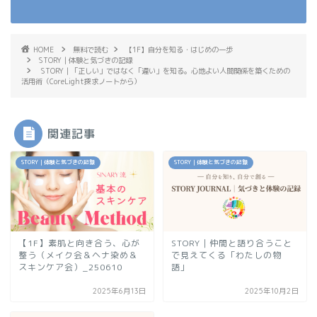
HOME
無料で読む
【1F】自分を知る・はじめの一歩
STORY｜体験と気づきの記録
STORY｜「正しい」ではなく「違い」を知る。心地よい人間関係を築くための
活用術（CoreLight探求ノートから）
関連記事
STORY｜体験と気づきの記録
STORY｜体験と気づきの記録
【1F】素肌と向き合う、心が
STORY｜仲間と語り合うこと
整う（メイク会＆ヘナ染め＆
で見えてくる「わたしの物
スキンケア会）_250610
語」
2025年6月13日
2025年10月2日