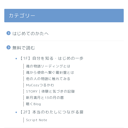
カテゴリー
はじめてのかたへ
無料で読む
【1F】自分を知る・はじめの一歩
魂の物語リーディングとは
魂から使命へ繋ぐ羅針盤とは
他の人の物語に触れてみる
MyCozyつるかわ
STORY｜体験と気づきの記録
新月満月と13の月の暦
聴くBlog
【2F】本当のわたしにつながる扉
Script Note