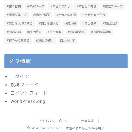
#書く習慣
#未来ワーク
#本当のわたし
#本音との対話
#独立グループ
#直感グループ
#統計心理学
#自分との約束
#自分と向き合う
#自分を大切にする
#自分を整える
#自分軸
#自己信頼
#自己変容
#自己対話
#自己成長
#自己理解
#自己肯定感
#行動の言語化
#軽やかに生きる
他者との違い
自分らしさ
メタ情報
ログイン
投稿フィード
コメントフィード
WordPress.org
プライバシーポリシー
免責事項
2026 InnerScript｜本当のわたしと繋がる場所