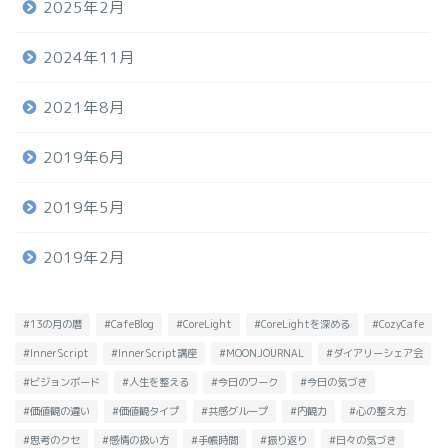
2025年2月
2024年11月
2021年8月
2019年6月
2019年5月
2019年2月
#13の月の暦
#CafeBlog
#CoreLight
#CoreLightを深める
#CozyCafe
#InnerScript
#InnerScript講座
#MOONJOURNAL
#ダイアリーシェア会
#ビジョンボード
#人生を整える
#今日のワーク
#今日の気づき
#価値観の違い
#価値観タイプ
#共感グループ
#内観力
#心の整え方
#思考のクセ
#感情の扱い方
#手帳時間
#振り返り
#日々の気づき