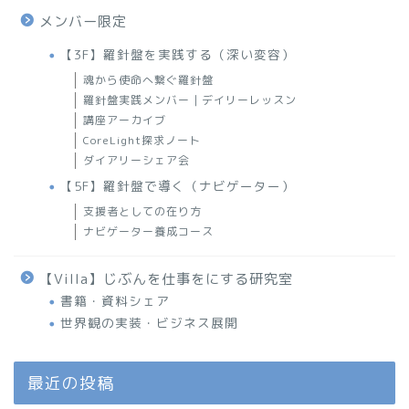
メンバー限定
【3F】羅針盤を実践する（深い変容）
魂から使命へ繋ぐ羅針盤
羅針盤実践メンバー｜デイリーレッスン
講座アーカイブ
CoreLight探求ノート
ダイアリーシェア会
【5F】羅針盤で導く（ナビゲーター）
支援者としての在り方
ナビゲーター養成コース
【Villa】じぶんを仕事をにする研究室
書籍・資料シェア
世界観の実装・ビジネス展開
最近の投稿