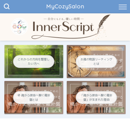
MyCozySalon
これからの方向を整理し
📓魂の物語リーティング
たい方へ
とは
🧭 魂から使命へ繋ぐ羅針
「魂から使命へ繋ぐ羅針
盤とは
盤」が生まれた理由