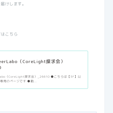
お届けします。
ジはこちら
erLabo（CoreLight探求会）
0
Labo（CoreLight探求会）_26610 ●こちらは【3F】以
専用のページです ●動...