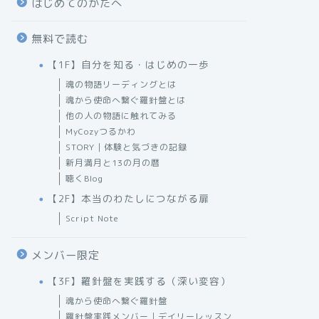
はじめてのかたへ
無料で読む
【1F】自分を知る・はじめの一歩
魂の物語リーディングとは
魂から使命へ繋ぐ羅針盤とは
他の人の物語に触れてみる
MyCozyつるかわ
STORY｜体験と気づきの記録
新月満月と13の月の暦
聴くBlog
【2F】本当のわたしにつながる扉
Script Note
メンバー限定
【3F】羅針盤を実践する（深い変容）
魂から使命へ繋ぐ羅針盤
羅針盤実践メンバー｜デイリーレッスン