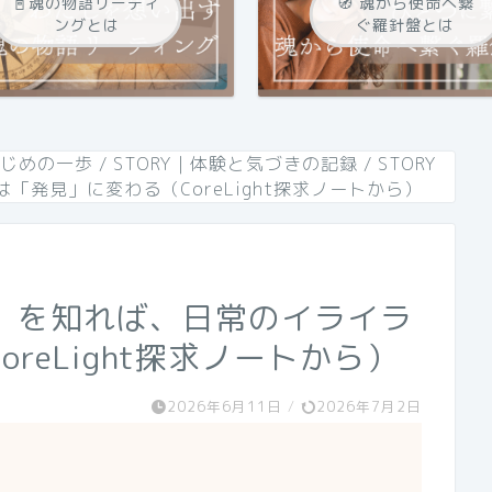
📓魂の物語リーティ
🧭 魂から使命へ繋
ングとは
ぐ羅針盤とは
はじめの一歩
/
STORY｜体験と気づきの記録
/
STORY
発見」に変わる（CoreLight探求ノートから）
い」を知れば、日常のイライラ
reLight探求ノートから）
2026年6月11日
/
2026年7月2日