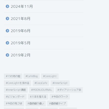
2024年11月
2021年8月
2019年6月
2019年5月
2019年2月
#13の月の暦
#CafeBlog
#CoreLight
#CoreLightを深める
#CozyCafe
#InnerScript
#InnerScript講座
#MOONJOURNAL
#ダイアリーシェア会
#ビジョンボード
#人生を整える
#今日のワーク
#今日の気づき
#価値観の違い
#価値観タイプ