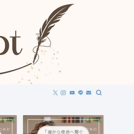
「魂から使命へ繋ぐ