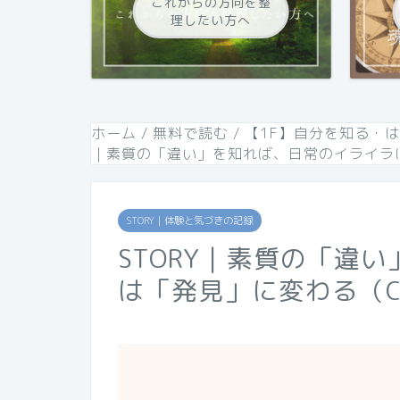
これからの方向を整
理したい方へ
ホーム
/
無料で読む
/
【1F】自分を知る・
｜素質の「違い」を知れば、日常のイライラは「
STORY｜体験と気づきの記録
STORY｜素質の「違
は「発見」に変わる（Co