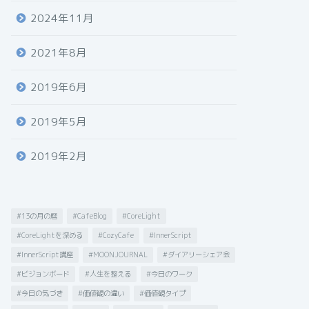
2024年11月
2021年8月
2019年6月
2019年5月
2019年2月
#13の月の暦
#CafeBlog
#CoreLight
#CoreLightを深める
#CozyCafe
#InnerScript
#InnerScript講座
#MOONJOURNAL
#ダイアリーシェア会
#ビジョンボード
#人生を整える
#今日のワーク
#今日の気づき
#価値観の違い
#価値観タイプ