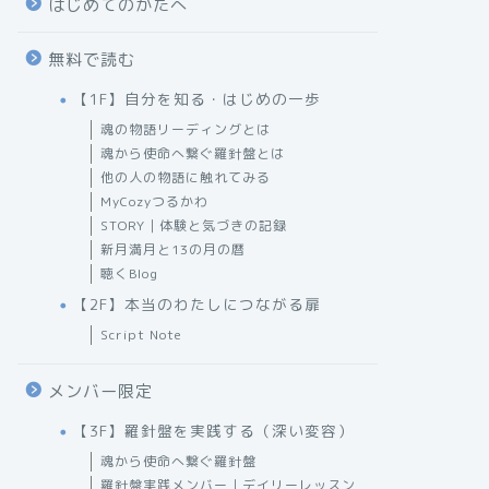
はじめてのかたへ
無料で読む
【1F】自分を知る・はじめの一歩
魂の物語リーディングとは
魂から使命へ繋ぐ羅針盤とは
他の人の物語に触れてみる
MyCozyつるかわ
STORY｜体験と気づきの記録
新月満月と13の月の暦
聴くBlog
【2F】本当のわたしにつながる扉
Script Note
メンバー限定
【3F】羅針盤を実践する（深い変容）
魂から使命へ繋ぐ羅針盤
羅針盤実践メンバー｜デイリーレッスン