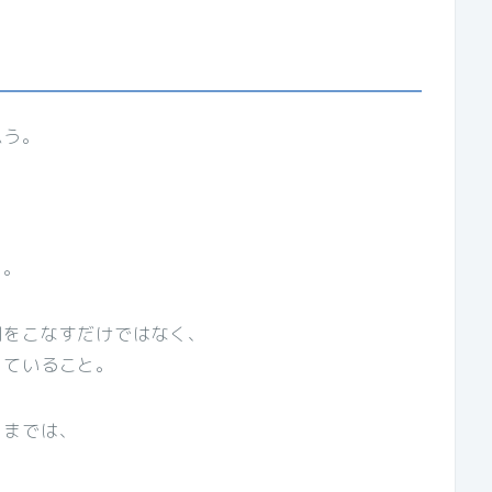
思う。
と。
割をこなすだけではなく、
っていること。
ろまでは、