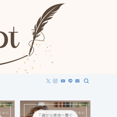
「魂から使命へ繋ぐ