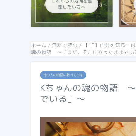
これからの方向を整
理したい方へ
ホーム
/
無料で読む
/
【1F】自分を知る・
魂の物語 〜「まだ、そこに立ったままでい
他の人の物語に触れてみる
Kちゃんの魂の物語 
でいる」〜