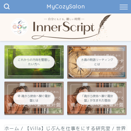
MyCozySalon
これからの方向を整理し
📓魂の物語リーティング
たい方へ
とは
🧭 魂から使命へ繋ぐ羅針
「魂から使命へ繋ぐ羅針
盤とは
盤」が生まれた理由
ホーム
/
【Villa】じぶんを仕事をにする研究室
/
世界