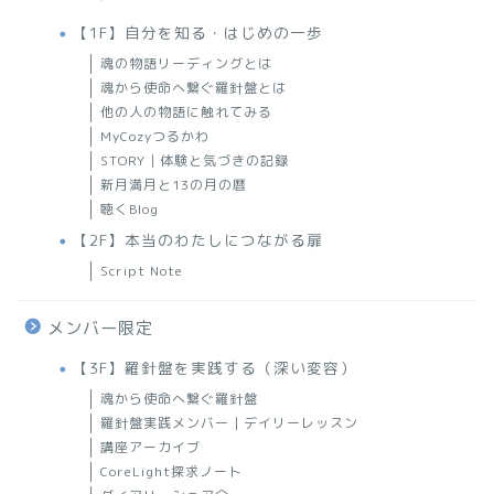
【1F】自分を知る・はじめの一歩
魂の物語リーディングとは
魂から使命へ繋ぐ羅針盤とは
他の人の物語に触れてみる
MyCozyつるかわ
STORY｜体験と気づきの記録
新月満月と13の月の暦
聴くBlog
【2F】本当のわたしにつながる扉
Script Note
メンバー限定
【3F】羅針盤を実践する（深い変容）
魂から使命へ繋ぐ羅針盤
羅針盤実践メンバー｜デイリーレッスン
講座アーカイブ
CoreLight探求ノート