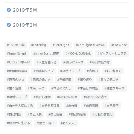
2019年5月
2019年2月
#13の月の暦
#CafeBlog
#CoreLight
#CoreLightを深める
#CozyCafe
#InnerScript
#InnerScript講座
#MOONJOURNAL
#ダイアリーシェア会
#ビジョンボード
#人生を整える
#今日のワーク
#今日の気づき
#価値観の違い
#価値観タイプ
#共感グループ
#内観力
#心の整え方
#思考のクセ
#感情の扱い方
#手帳時間
#振り返り
#日々の気づき
#書く習慣
#未来ワーク
#本当のわたし
#本音との対話
#独立グループ
#直感グループ
#統計心理学
#自分との約束
#自分と向き合う
#自分を大切にする
#自分を整える
#自分軸
#自己信頼
#自己変容
#自己対話
#自己成長
#自己理解
#自己肯定感
#行動の言語化
#軽やかに生きる
他者との違い
自分らしさ