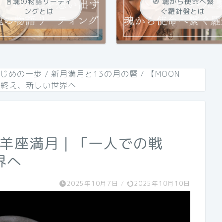
📓魂の物語リーティ
🧭 魂から使命へ繋
ングとは
ぐ羅針盤とは
はじめの一歩
/
新月満月と13の月の暦
/
【MOON
を終え、新しい世界へ
L】牡羊座満月｜「一人での戦
界へ
2025年10月7日
/
2025年10月10日