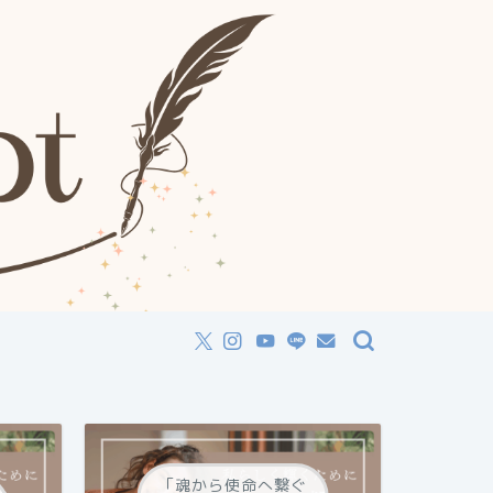
「魂から使命へ繋ぐ