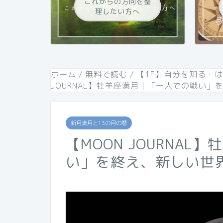
これからの方向を整
理したい方へ
ホーム
/
無料で読む
/
【1F】自分を知る・
JOURNAL】牡羊座満月｜「一人での戦い」
新月満月と13の月の暦
【MOON JOURNA
い」を終え、新しい世