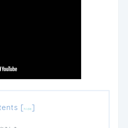
tents
[
]
hide