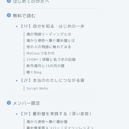
はじめてのかたへ
無料で読む
【1F】自分を知る・はじめの一歩
魂の物語リーディングとは
魂から使命へ繋ぐ羅針盤とは
他の人の物語に触れてみる
MyCozyつるかわ
STORY｜体験と気づきの記録
新月満月と13の月の暦
聴くBlog
【2F】本当のわたしにつながる扉
Script Note
メンバー限定
【3F】羅針盤を実践する（深い変容）
魂から使命へ繋ぐ羅針盤
羅針盤実践メンバー｜デイリーレッスン