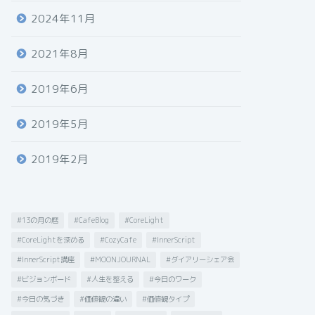
2024年11月
2021年8月
2019年6月
2019年5月
2019年2月
#13の月の暦
#CafeBlog
#CoreLight
#CoreLightを深める
#CozyCafe
#InnerScript
#InnerScript講座
#MOONJOURNAL
#ダイアリーシェア会
#ビジョンボード
#人生を整える
#今日のワーク
#今日の気づき
#価値観の違い
#価値観タイプ