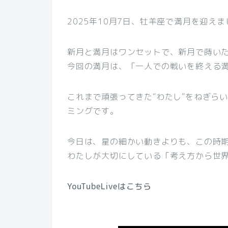
2025年10月7日、牡羊座で満月を迎え
新月と満月はワンセットで、新月で蒔い
今回の満月は、「一人での戦いを終える
これまで頑張ってきた“わたし”をねぎら
ミングです。
今日は、星の細かい動きよりも、この時
わたしが大切にしている「考え方から世
YouTubeLiveはこちら