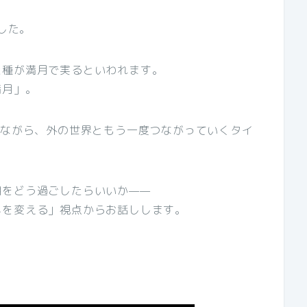
ました。
た種が満月で実るといわれます。
満月」。
いながら、外の世界ともう一度つながっていくタイ
期をどう過ごしたらいいか——
界を変える」視点からお話しします。