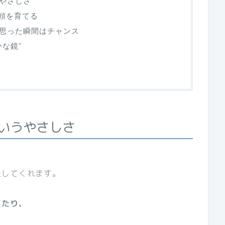
やさしさ
信頼を育てる
思った瞬間はチャンス
な鏡”
いうやさしさ
促してくれます。
きたり、
、