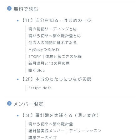
無料で読む
【1F】自分を知る・はじめの一歩
魂の物語リーディングとは
魂から使命へ繋ぐ羅針盤とは
他の人の物語に触れてみる
MyCozyつるかわ
STORY｜体験と気づきの記録
新月満月と13の月の暦
聴くBlog
【2F】本当のわたしにつながる扉
Script Note
メンバー限定
【3F】羅針盤を実践する（深い変容）
魂から使命へ繋ぐ羅針盤
羅針盤実践メンバー｜デイリーレッスン
講座アーカイブ