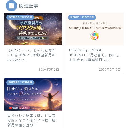
関連記事
新月満月と13の月の暦
新月満月と13の月の暦
そのワクワク、ちゃんと育て
InnerScript MOON
ていますか？〜水瓶座新月の
JOURNAL｜月と書く、わたし
振り返り〜
を生きる（蠍座満月より）
2026年3月2日
2025年5月13日
新月満月と13の月の暦
自分らしい始まりは、どこま
で形になってきた？〜牡羊座
新月の振り返り〜