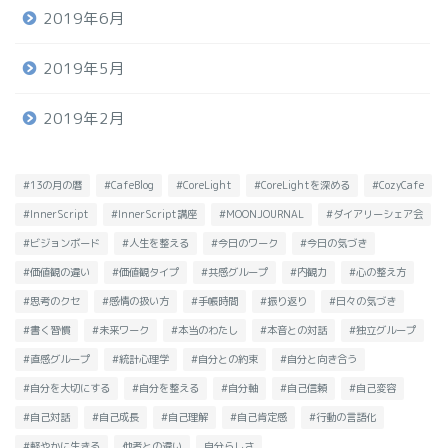
2019年6月
2019年5月
2019年2月
#13の月の暦
#CafeBlog
#CoreLight
#CoreLightを深める
#CozyCafe
#InnerScript
#InnerScript講座
#MOONJOURNAL
#ダイアリーシェア会
#ビジョンボード
#人生を整える
#今日のワーク
#今日の気づき
#価値観の違い
#価値観タイプ
#共感グループ
#内観力
#心の整え方
#思考のクセ
#感情の扱い方
#手帳時間
#振り返り
#日々の気づき
#書く習慣
#未来ワーク
#本当のわたし
#本音との対話
#独立グループ
#直感グループ
#統計心理学
#自分との約束
#自分と向き合う
#自分を大切にする
#自分を整える
#自分軸
#自己信頼
#自己変容
#自己対話
#自己成長
#自己理解
#自己肯定感
#行動の言語化
#軽やかに生きる
他者との違い
自分らしさ