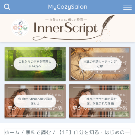
MyCozySalon
これからの方向を整理し
📓魂の物語リーティング
たい方へ
とは
🧭 魂から使命へ繋ぐ羅針
「魂から使命へ繋ぐ羅針
盤とは
盤」が生まれた理由
ホーム
/
無料で読む
/
【1F】自分を知る・はじめの一