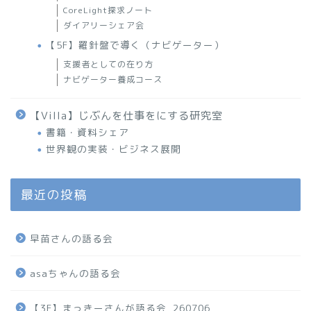
CoreLight探求ノート
ダイアリーシェア会
【5F】羅針盤で導く（ナビゲーター）
支援者としての在り方
ナビゲーター養成コース
【Villa】じぶんを仕事をにする研究室
書籍・資料シェア
世界観の実装・ビジネス展開
最近の投稿
早苗さんの語る会
asaちゃんの語る会
【3F】まっきーさんが語る会_260706