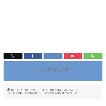
はじめてのかたへ
HOME
無料で読む
【1F】自分を知る・はじめの一歩
新月満月と13の月の暦
2025年射手座新月の過ごしかた