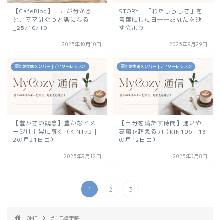
【CafeBlog】ここが分かる
STORY｜「わたしらしさ」を
と、ママはぐっと楽になる
言葉にした日──あなたを映
_25/10/10
す会より
2025年10月10日
2025年9月29日
羅針盤実践メンバー｜デイリーレッスン
羅針盤実践メンバー｜デイリーレッスン
【豊かさの観念】豊かなイメ
【自分を満たす時間】迷いや
ージは上昇に導く（KIN172｜
葛藤を超える力（KIN106｜13
2の月21日目）
の月12日目）
2025年9月12日
2025年7月8日
1
2
3
HOME
#自己肯定感