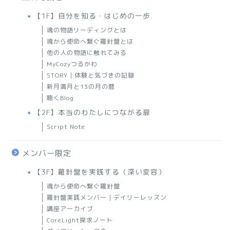
【1F】自分を知る・はじめの一歩
魂の物語リーディングとは
魂から使命へ繋ぐ羅針盤とは
他の人の物語に触れてみる
MyCozyつるかわ
STORY｜体験と気づきの記録
新月満月と13の月の暦
聴くBlog
【2F】本当のわたしにつながる扉
Script Note
メンバー限定
【3F】羅針盤を実践する（深い変容）
魂から使命へ繋ぐ羅針盤
羅針盤実践メンバー｜デイリーレッスン
講座アーカイブ
CoreLight探求ノート