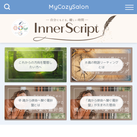
MyCozySalon
これからの方向を整理し
📓魂の物語リーティング
たい方へ
とは
🧭 魂から使命へ繋ぐ羅針
「魂から使命へ繋ぐ羅針
盤とは
盤」が生まれた理由