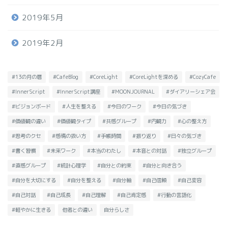
2019年5月
2019年2月
#13の月の暦
#CafeBlog
#CoreLight
#CoreLightを深める
#CozyCafe
#InnerScript
#InnerScript講座
#MOONJOURNAL
#ダイアリーシェア会
#ビジョンボード
#人生を整える
#今日のワーク
#今日の気づき
#価値観の違い
#価値観タイプ
#共感グループ
#内観力
#心の整え方
#思考のクセ
#感情の扱い方
#手帳時間
#振り返り
#日々の気づき
#書く習慣
#未来ワーク
#本当のわたし
#本音との対話
#独立グループ
#直感グループ
#統計心理学
#自分との約束
#自分と向き合う
#自分を大切にする
#自分を整える
#自分軸
#自己信頼
#自己変容
#自己対話
#自己成長
#自己理解
#自己肯定感
#行動の言語化
#軽やかに生きる
他者との違い
自分らしさ