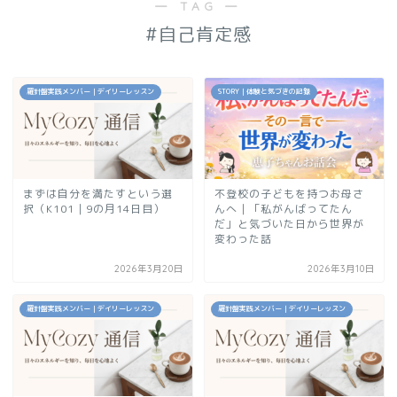
― TAG ―
#自己肯定感
羅針盤実践メンバー｜デイリーレッスン
STORY｜体験と気づきの記録
まずは自分を満たすという選
不登校の子どもを持つお母さ
択（K101｜9の月14日目）
んへ｜「私がんばってたん
だ」と気づいた日から世界が
変わった話
2026年3月20日
2026年3月10日
羅針盤実践メンバー｜デイリーレッスン
羅針盤実践メンバー｜デイリーレッスン